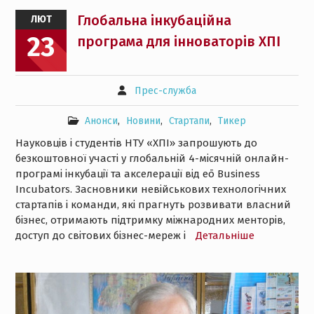
Глобальна інкубаційна
ЛЮТ
23
програма для інноваторів ХПІ
Прес-служба
Анонси
,
Новини
,
Стартапи
,
Тикер
Науковців і студентів НТУ «ХПІ» запрошують до
безкоштовної участі у глобальній 4-місячній онлайн-
програмі інкубації та акселерації від eō Business
Incubators. Засновники невійськових технологічних
стартапів і команди, які прагнуть розвивати власний
бізнес, отримають підтримку міжнародних менторів,
доступ до світових бізнес-мереж і
Детальнiше