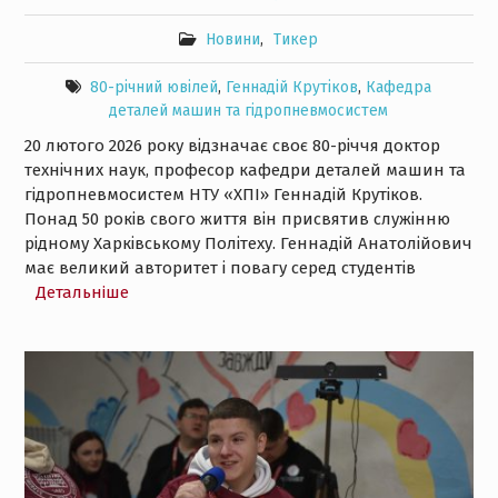
Новини
,
Тикер
80-річний ювілей
,
Геннадій Крутіков
,
Кафедра
деталей машин та гідропневмосистем
20 лютого 2026 року відзначає своє 80-річчя доктор
технічних наук, професор кафедри деталей машин та
гідропневмосистем НТУ «ХПІ» Геннадій Крутіков.
Понад 50 років свого життя він присвятив служінню
рідному Харківському Політеху. Геннадій Анатолійович
має великий авторитет і повагу серед студентів
Детальнiше