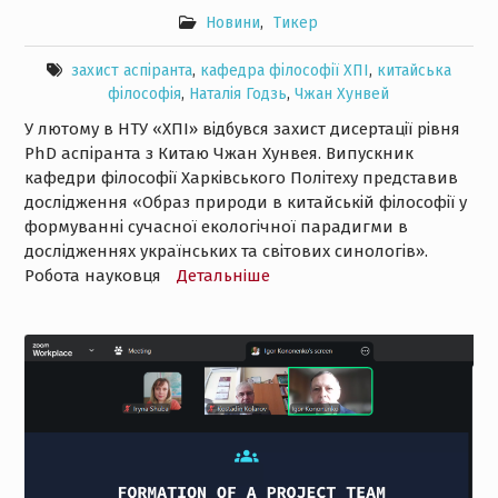
Новини
,
Тикер
захист аспіранта
,
кафедра філософії ХПІ
,
китайська
філософія
,
Наталія Годзь
,
Чжан Хунвей
У лютому в НТУ «ХПІ» відбувся захист дисертації рівня
PhD аспіранта з Китаю Чжан Хунвея. Випускник
кафедри філософії Харківського Політеху представив
дослідження «Образ природи в китайській філософії у
формуванні сучасної екологічної парадигми в
дослідженнях українських та світових синологів».
Робота науковця
Детальнiше