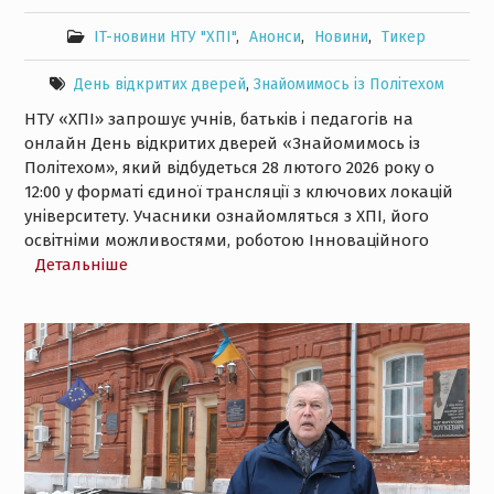
IT-новини НТУ "ХПІ"
,
Анонси
,
Новини
,
Тикер
День відкритих дверей
,
Знайомимось із Політехом
НТУ «ХПІ» запрошує учнів, батьків і педагогів на
онлайн День відкритих дверей «Знайомимось із
Політехом», який відбудеться 28 лютого 2026 року о
12:00 у форматі єдиної трансляції з ключових локацій
університету. Учасники ознайомляться з ХПІ, його
освітніми можливостями, роботою Інноваційного
Детальнiше