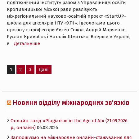
політехнічний інститут» разом з Управлінням освіти
Кропивницької міської ради реалізують
міжрегіональний науково-освітній проєкт «StartUР-
школа для школярів НТУ «ХПІ». Ідеологами цього
проєкту є професори Євген Сокол, Андрій Марченко,
Руслан Кривобок і Наталія Шматько. Вперше в Україні,
в
Детальнiше
Пагінація
1
2
3
Далі
записів
Новини відділу міжнародних зв’язків
Онлайн-захід «Plagiarism in the Age of AI» (21.09.2026
р., онлайн)
06.08.2026
Запрошуємо на міжнародне онлайн-стажування для