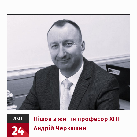
Пішов з життя професор ХПІ
ЛЮТ
24
Андрій Черкашин