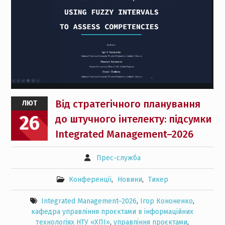
Від стратегічного планування
ЛЮТ
26
до штучного інтелекту: підсумки
Integrated Management–2026
Прес-служба
Конференції
,
Новини
,
Тикер
Integrated Management–2026
,
Ігор Кононенко
,
кафедра управління проєктами в інформаційних
технологіях НТУ «ХПІ»
,
управління проєктами
,