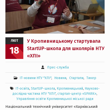
У Кропивницькому стартувала
ЛЮТ
18
StartUP-школа для школярів НТУ
«ХПІ»
Прес-служба
IT-новини НТУ "ХПІ"
,
Новини
,
Стартапи
,
Тикер
IT-освіта
,
StartUР-школа
,
Кропивницький
,
Науково-
дослідна частина НТУ "ХПІ"
,
стартап-центр «SPARK»
,
Управління освіти Кропивницької міської ради
Національний технічний університет «Харківський