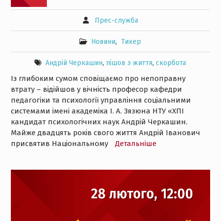
Прес-служба
Новини
,
Тикер
Андрій Черкашин
,
пішов з життя
,
скорбота
Із глибоким сумом сповіщаємо про непоправну
втрату – відійшов у вічність професор кафедри
педагогіки та психології управління соціальними
системами імені академіка І. А. Зязюна НТУ «ХПІ
кандидат психологічних наук Андрій Черкашин.
Майже двадцять років свого життя Андрій Іванович
присвятив Національному
Детальнiше