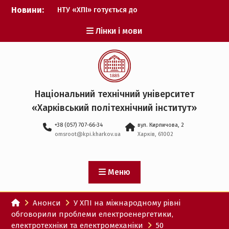
Перейти
Новини:
НТУ «ХПІ» готується до
до
виборів ректора
вмісту
Лінки і мови
Музичні таланти ХПІ
запрошуються на
Всеукраїнський
фестиваль «Червона
рута – 2027»
ХПІ уклав угоду про
Національний технічний університет
партнерство з ДержНДІ
«Харківський політехнічний iнститут»
технологій кібербезпеки
Випускник ХПІ став
+38 (057) 707-66-34
вул. Кирпичова, 2
Головнокомандувачем
omsroot@kpi.kharkov.ua
Харків, 61002
Збройних Сил України
У Верховній Раді за
участю ХПІ обговорили
перспективи українсько-
Меню
іспанського
технологічного
Анонси
У ХПІ на міжнародному рівні
партнерства
обговорили проблеми електроенергетики,
електротехніки та електромеханіки
50