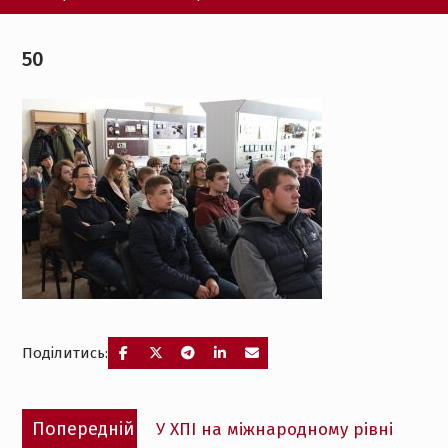
50
Поділитись:
Навігація
Попередній
Попередній
У ХПІ на міжнародному рівні
записів
запис: