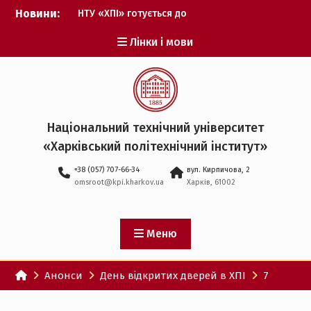
Перейти
Новини:
НТУ «ХПІ» готується до
до
виборів ректора
вмісту
Лінки і мови
Музичні таланти ХПІ
запрошуються на
Всеукраїнський
фестиваль «Червона
рута – 2027»
ХПІ уклав угоду про
Національний технічний університет
партнерство з ДержНДІ
«Харківський політехнічний iнститут»
технологій кібербезпеки
Випускник ХПІ став
+38 (057) 707-66-34
вул. Кирпичова, 2
Головнокомандувачем
omsroot@kpi.kharkov.ua
Харків, 61002
Збройних Сил України
У Верховній Раді за
участю ХПІ обговорили
перспективи українсько-
Меню
іспанського
технологічного
Анонси
День відкритих дверей в ХПІ
7
партнерства