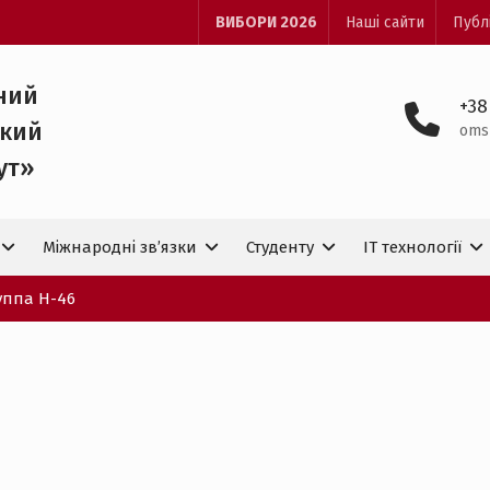
ВИБОРИ 2026
Наші сайти
Публ
ний
+38
ький
oms
ут»
Міжнародні зв’язки
Студенту
IT технологiї
уппа Н-46