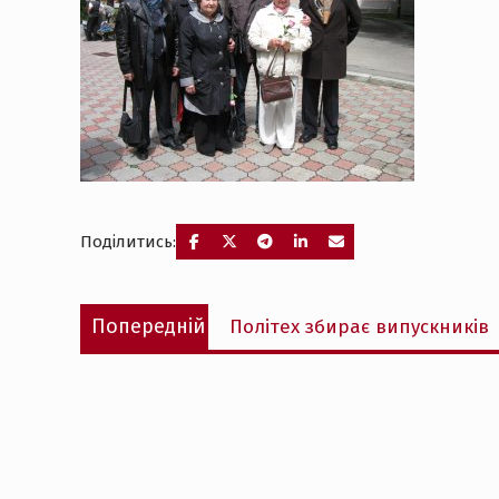
Поділитись:
Навігація
Попередній
Попередній
Політех збирає випускників
записів
запис: