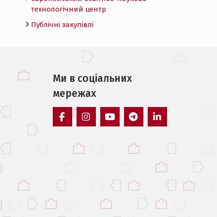
технологічний центр
Публічні закупівлі
Ми в соцiальних
мережах
facebook
instagram
youtube
telegram
linkedin