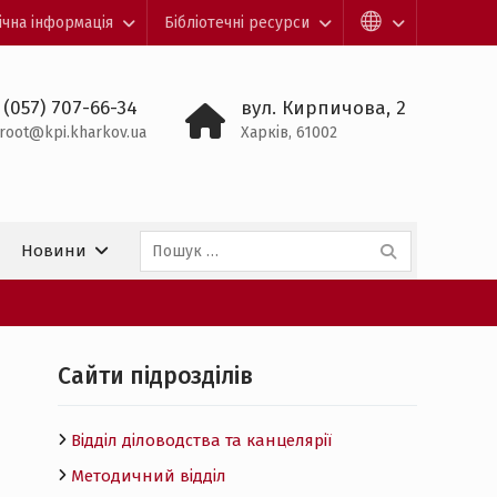
ічна інформація
Бібліотечні ресурси
 (057) 707-66-34
вул. Кирпичова, 2
root@kpi.kharkov.ua
Харків, 61002
Пошук:
Новини
Cайти підрозділів
Відділ діловодства та канцелярії
Методичний відділ