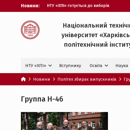
Перейти
Новини:
НТУ «ХПІ» готується до виборів
до
ректора
вмісту
Музичні таланти ХПІ запрошуються на
Всеукраїнський фестиваль «Червона
Національний техніч
рута – 2027»
університет «Харківс
ХПІ уклав угоду про партнерство з
ДержНДІ технологій кібербезпеки
політехнічний iнстит
Випускник ХПІ став
Головнокомандувачем Збройних Сил
України
НТУ «ХПІ»
Вступнику
Освіта
Наука
У Верховній Раді за участю ХПІ
обговорили перспективи українсько-
іспанського технологічного
Новини
Політех збирає випускників
Гр
партнерства
Группа Н-46