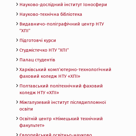
Науково-дослідний інститут Іоносфери
Науково-технічна бібліотека
Видавничо-поліграфічний центр НТУ
“ХПІ”
Підготовчі курси
Студмістечко НТУ “ХПІ”
Палац студентів
Харківський комп’ютерно-технологічний
фаховий коледж НТУ «ХПI»
Полтавський політехнічний фаховий
коледж НТУ «ХПI»
Міжгалузевий інститут післядипломної
освіти
Освітній центр «Німецький технічний
факультет»
Європейський освітньо-науково