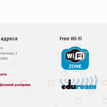
 адреса
Free Wi-Fi
I»
рпичова, 2
61002
акти
фонний довідник