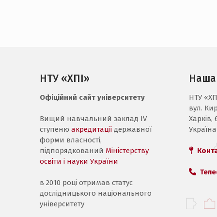
НТУ «ХПІ»
Наша
Офіційний сайт університету
НТУ «ХП
вул. Ки
Вищий навчальний заклад IV
Харків, 
ступеню
акредитації
державної
Україна
форми власності,
підпорядкований
Міністерству
Конт
освіти і науки України
Теле
в 2010 році отримав статус
дослідницького національного
університету