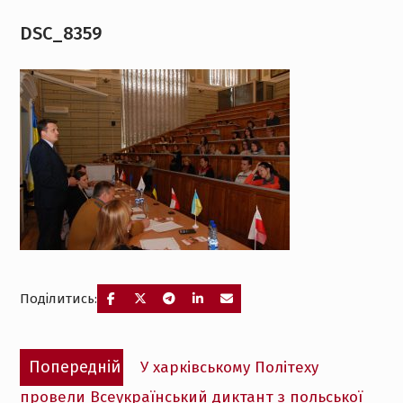
DSC_8359
Поділитись:
Навігація
Попередній
Попередній
У харківському Політеху
записів
запис:
провели Всеукраїнський диктант з польської