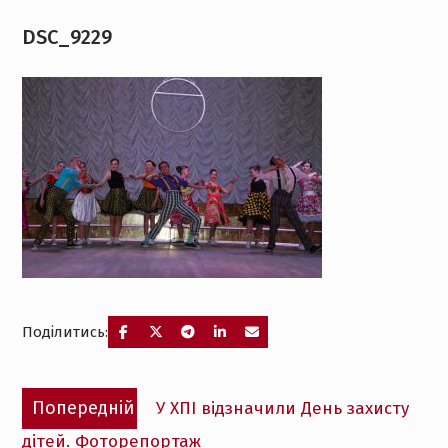
DSC_9229
Поділитись:
Навігація
Попередній
Попередній
У ХПІ відзначили День захисту
записів
запис:
дітей. Фоторепортаж