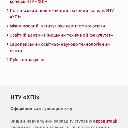
коледж НТУ «ХПI»
Полтавський політехнічний фаховий коледж НТУ
«ХПI»
Міжгалузевий інститут післядипломної освіти
Освітній центр «Німецький технічний факультет»
Європейський освітньо-науково технологічний
центр
Публічні закупівлі
НТУ «ХПІ»
Офіційний сайт університету
Вищий навчальний заклад IV ступеню
акредитації
державної форми власності, підпорядкований