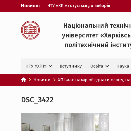
Перейти
Новини:
НТУ «ХПІ» готується до виборів
до
ректора
вмісту
Музичні таланти ХПІ запрошуються на
Всеукраїнський фестиваль «Червона
Національний техніч
рута – 2027»
університет «Харківс
ХПІ уклав угоду про партнерство з
ДержНДІ технологій кібербезпеки
політехнічний iнстит
Випускник ХПІ став
Головнокомандувачем Збройних Сил
України
НТУ «ХПІ»
Вступнику
Освіта
Наука
У Верховній Раді за участю ХПІ
обговорили перспективи українсько-
іспанського технологічного
Новини
ХПІ має намір об’єднати освіту, нау
партнерства
DSC_3422