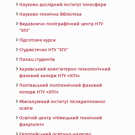
Науково-дослідний інститут Іоносфери
Науково-технічна бібліотека
Видавничо-поліграфічний центр НТУ
“ХПІ”
Підготовчі курси
Студмістечко НТУ “ХПІ”
Палац студентів
Харківський комп’ютерно-технологічний
фаховий коледж НТУ «ХПI»
Полтавський політехнічний фаховий
коледж НТУ «ХПI»
Міжгалузевий інститут післядипломної
освіти
Освітній центр «Німецький технічний
факультет»
Європейський освітньо-науково