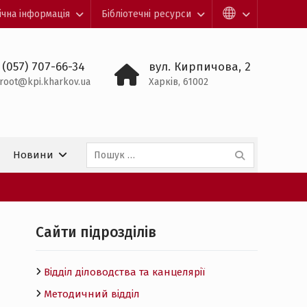
ічна інформація
Бібліотечні ресурси
 (057) 707-66-34
вул. Кирпичова, 2
root@kpi.kharkov.ua
Харків, 61002
Пошук:
Новини
Cайти підрозділів
Відділ діловодства та канцелярії
Методичний відділ