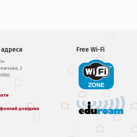
 адреса
Free Wi-Fi
I»
рпичова, 2
61002
акти
фонний довідник