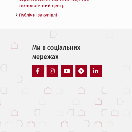
технологічний центр
Публічні закупівлі
Ми в соцiальних
мережах
facebook
instagram
youtube
telegram
linkedin