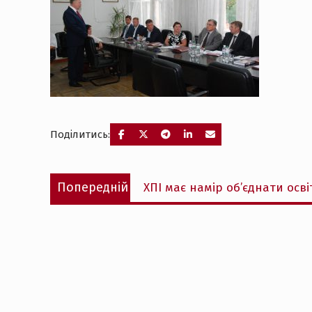
Поділитись:
Навігація
Попередній
Попередній
ХПІ має намір об’єднати освіт
записів
запис: