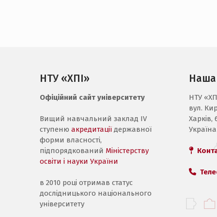
НТУ «ХПІ»
Наша
Офіційний сайт університету
НТУ «ХП
вул. Ки
Вищий навчальний заклад IV
Харків, 
ступеню
акредитації
державної
Україна
форми власності,
підпорядкований
Міністерству
Конт
освіти і науки України
Теле
в 2010 році отримав статус
дослідницького національного
університету