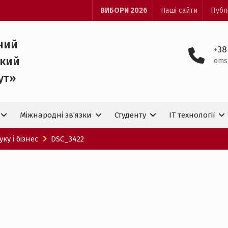
ВИБОРИ 2026
Наші сайти
Публ
ний
+38
ький
oms
ут»
Міжнародні зв’язки
Студенту
IT технологiї
ку і бізнес
DSC_3422