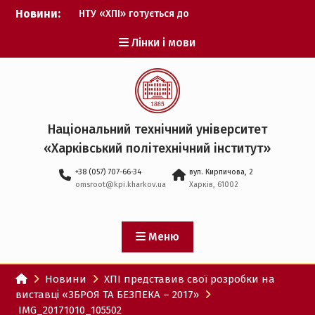
Перейти
Новини:
НТУ «ХПІ» готується до
до
виборів ректора
вмісту
Лінки і мови
Музичні таланти ХПІ
запрошуються на
Всеукраїнський
фестиваль «Червона
рута – 2027»
ХПІ уклав угоду про
Національний технічний університет
партнерство з ДержНДІ
«Харківський політехнічний iнститут»
технологій кібербезпеки
Випускник ХПІ став
+38 (057) 707-66-34
вул. Кирпичова, 2
Головнокомандувачем
omsroot@kpi.kharkov.ua
Харків, 61002
Збройних Сил України
У Верховній Раді за
участю ХПІ обговорили
перспективи українсько-
Меню
іспанського
технологічного
Новини
ХПІ представив свої розробки на
партнерства
виставці «ЗБРОЯ ТА БЕЗПЕКА – 2017»
IMG_20171010_105502