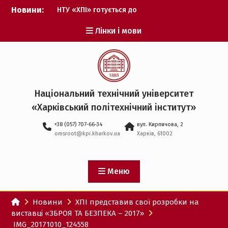
Перейти
Новини:
НТУ «ХПІ» готується до
до
виборів ректора
вмісту
Лінки і мови
Музичні таланти ХПІ
запрошуються на
Всеукраїнський
фестиваль «Червона
рута – 2027»
ХПІ уклав угоду про
Національний технічний університет
партнерство з ДержНДІ
«Харківський політехнічний iнститут»
технологій кібербезпеки
Випускник ХПІ став
+38 (057) 707-66-34
вул. Кирпичова, 2
Головнокомандувачем
omsroot@kpi.kharkov.ua
Харків, 61002
Збройних Сил України
У Верховній Раді за
участю ХПІ обговорили
перспективи українсько-
Меню
іспанського
технологічного
Новини
ХПІ представив свої розробки на
партнерства
виставці «ЗБРОЯ ТА БЕЗПЕКА – 2017»
IMG_20171010_124558