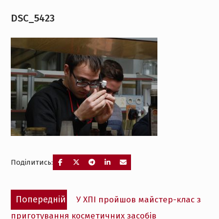
DSC_5423
Поділитись:
Навігація
Попередній
Попередній
У ХПІ пройшов майстер-клас з
записів
запис:
приготування косметичних засобів