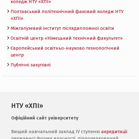
коледж НТУ «ХПI»
Полтавський політехнічний фаховий коледж НТУ
«ХПI»
Міжгалузевий інститут післядипломної освіти
Освітній центр «Німецький технічний факультет»
Європейський освітньо-науково технологічний
центр
Публічні закупівлі
НТУ «ХПІ»
Офіційний сайт університету
Вищий навчальний заклад IV ступеню
акредитації
державної форми власності, підпорядкований