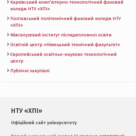
Харківський комп’ютерно-технологічний фаховий
коледж НТУ «ХПI»
Полтавський політехнічний фаховий коледж НТУ
«ХПI»
Міжгалузевий інститут післядипломної освіти
Освітній центр «Німецький технічний факультет»
Європейський освітньо-науково технологічний
центр
Публічні закупівлі
НТУ «ХПІ»
Офіційний сайт університету
Вищий навчальний заклад IV ступеню
акредитації