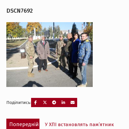
DSCN7692
Поділитись:
Навігація
Попередній
Попередній
У ХПІ встановлять пам’ятник
записів
запис: