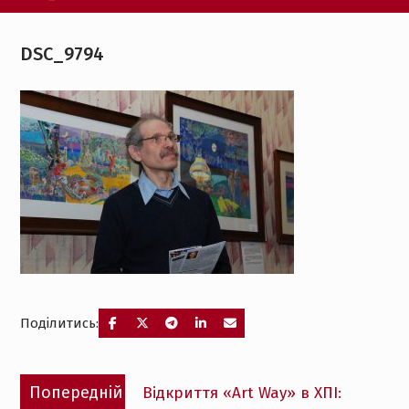
DSC_9794
Поділитись:
Навігація
Попередній
Попередній
Відкриття «Art Way» в ХПІ:
записів
запис: