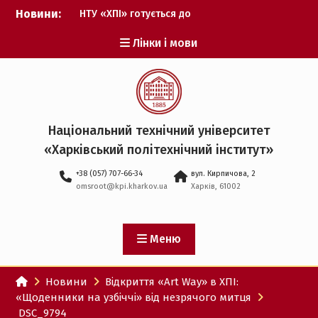
Перейти
Новини:
НТУ «ХПІ» готується до
до
виборів ректора
вмісту
Лінки і мови
Музичні таланти ХПІ
запрошуються на
Всеукраїнський
фестиваль «Червона
рута – 2027»
ХПІ уклав угоду про
Національний технічний університет
партнерство з ДержНДІ
«Харківський політехнічний iнститут»
технологій кібербезпеки
Випускник ХПІ став
+38 (057) 707-66-34
вул. Кирпичова, 2
Головнокомандувачем
omsroot@kpi.kharkov.ua
Харків, 61002
Збройних Сил України
У Верховній Раді за
участю ХПІ обговорили
перспективи українсько-
Меню
іспанського
технологічного
Новини
Відкриття «Art Way» в ХПІ:
партнерства
«Щоденники на узбіччі» від незрячого митця
DSC_9794