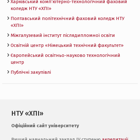
Харківський комп’ютерно-технологічний фаховий
коледж НТУ «ХПI»
Полтавський політехнічний фаховий коледж НТУ
«ХПI»
Міжгалузевий інститут післядипломної освіти
Освітній центр «Німецький технічний факультет»
Європейський освітньо-науково технологічний
центр
Публічні закупівлі
НТУ «ХПІ»
Офіційний сайт університету
Вищий навчальний заклад IV ступеню
акредитації