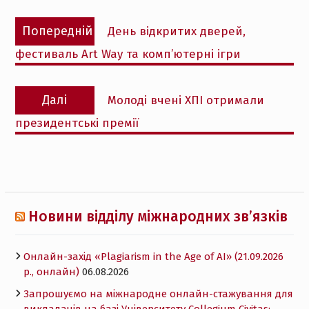
Навігація
Попередній
Попередній
День відкритих дверей,
записів
запис:
фестиваль Art Way та комп’ютерні ігри
Наступний
Далі
Молоді вчені ХПІ отримали
запис:
президентські премії
Новини відділу міжнародних зв’язків
Онлайн-захід «Plagiarism in the Age of AI» (21.09.2026
р., онлайн)
06.08.2026
Запрошуємо на міжнародне онлайн-стажування для
викладачів на базі Університету Collegium Civitas: