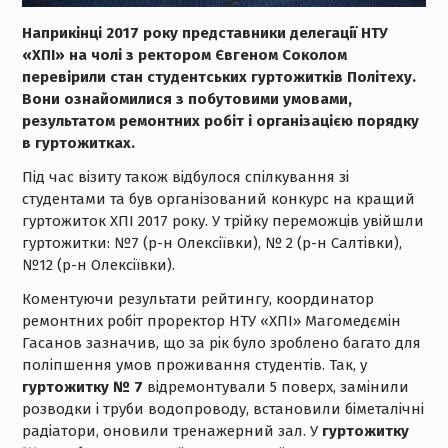
Наприкінці 2017 року представники делегації НТУ
«ХПІ» на чолі з ректором Євгеном Соколом
перевірили стан студентських гуртожитків Політеху.
Вони ознайомилися з побутовими умовами,
результатом ремонтних робіт і організацією порядку
в гуртожитках.
Під час візиту також відбулося спілкування зі
студентами та був організований конкурс на кращий
гуртожиток ХПІ 2017 року. У трійку переможців увійшли
гуртожитки: №7 (р-н Олексіївки), № 2 (р-н Салтівки),
№12 (р-н Олексіївки).
Коментуючи результати рейтингу, координатор
ремонтних робіт проректор НТУ «ХПІ» Магомедємін
Гасанов зазначив, що за рік було зроблено багато для
поліпшення умов проживання студентів. Так, у
гуртожитку № 7
відремонтували 5 поверх, замінили
розводки і труби водопроводу, встановили біметалічні
радіатори, оновили тренажерний зал. У
гуртожитку