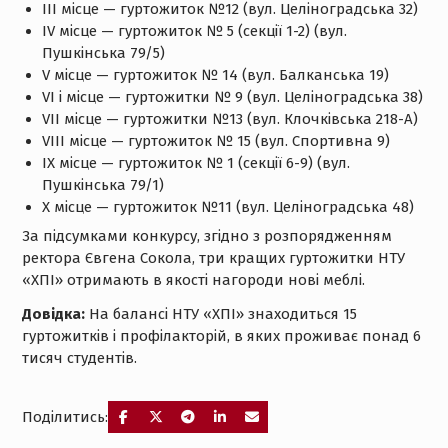
III місце — гуртожиток №12 (вул. Целіноградська 32)
IV місце — гуртожиток № 5 (секції 1-2) (вул.
Пушкінська 79/5)
V місце — гуртожиток № 14 (вул. Балканська 19)
VI і місце — гуртожитки № 9 (вул. Целіноградська 38)
VII місце — гуртожитки №13 (вул. Клочківська 218-А)
VIII місце — гуртожиток № 15 (вул. Спортивна 9)
IХ місце — гуртожиток № 1 (секції 6-9) (вул.
Пушкінська 79/1)
Х місце — гуртожиток №11 (вул. Целіноградська 48)
За підсумками конкурсу, згідно з розпорядженням
ректора Євгена Сокола, три кращих гуртожитки НТУ
«ХПІ» отримають в якості нагороди нові меблі.
Довідка:
На балансі НТУ «ХПІ» знаходиться 15
гуртожитків і профілакторій, в яких проживає понад 6
тисяч студентів.
Поділитись: