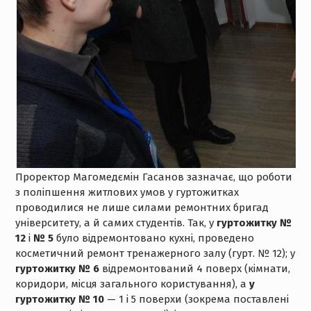
Проректор Магомедємін Гасанов зазначає, що роботи
з поліпшення житлових умов у гуртожитках
проводилися не лише силами ремонтних бригад
університету, а й самих студентів. Так, у
гуртожитку №
12
і
№ 5
було відремонтовано кухні, проведено
косметичний ремонт тренажерного залу (гурт. № 12); у
гуртожитку № 6
відремонтований 4 поверх (кімнати,
коридори, місця загального користування), а
у
гуртожитку № 10
— 1 і 5 поверхи (зокрема поставлені