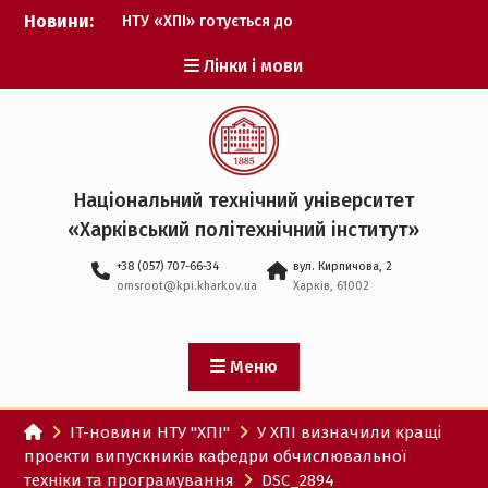
Перейти
Новини:
НТУ «ХПІ» готується до
до
виборів ректора
вмісту
Лінки і мови
Музичні таланти ХПІ
запрошуються на
Всеукраїнський
фестиваль «Червона
рута – 2027»
ХПІ уклав угоду про
Національний технічний університет
партнерство з ДержНДІ
«Харківський політехнічний iнститут»
технологій кібербезпеки
Випускник ХПІ став
+38 (057) 707-66-34
вул. Кирпичова, 2
Головнокомандувачем
omsroot@kpi.kharkov.ua
Харків, 61002
Збройних Сил України
У Верховній Раді за
участю ХПІ обговорили
перспективи українсько-
Меню
іспанського
технологічного
IT-новини НТУ "ХПІ"
У ХПІ визначили кращі
партнерства
проекти випускників кафедри обчислювальної
техніки та програмування
DSC_2894