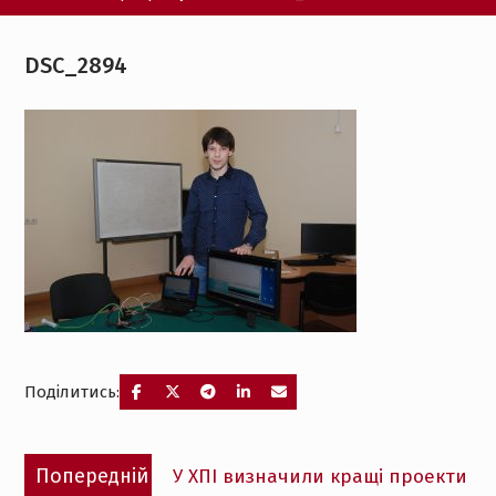
DSC_2894
Поділитись:
Навігація
Попередній
Попередній
У ХПІ визначили кращі проекти
записів
запис: