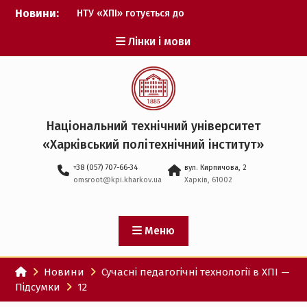
Перейти
Новини:
НТУ «ХПІ» готується до
до
виборів ректора
вмісту
Лінки і мови
Музичні таланти ХПІ
запрошуються на
Всеукраїнський
фестиваль «Червона
рута – 2027»
ХПІ уклав угоду про
Національний технічний університет
партнерство з ДержНДІ
«Харківський політехнічний iнститут»
технологій кібербезпеки
Випускник ХПІ став
+38 (057) 707-66-34
вул. Кирпичова, 2
Головнокомандувачем
omsroot@kpi.kharkov.ua
Харків, 61002
Збройних Сил України
У Верховній Раді за
участю ХПІ обговорили
перспективи українсько-
Меню
іспанського
технологічного
Новини
Сучасні педагогічні технології в ХПІ —
партнерства
Підсумки
12