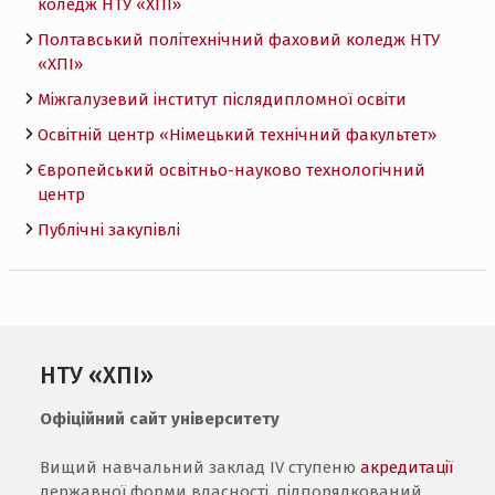
коледж НТУ «ХПI»
Полтавський політехнічний фаховий коледж НТУ
«ХПI»
Міжгалузевий інститут післядипломної освіти
Освітній центр «Німецький технічний факультет»
Європейський освітньо-науково технологічний
центр
Публічні закупівлі
НТУ «ХПІ»
Офіційний сайт університету
Вищий навчальний заклад IV ступеню
акредитації
державної форми власності, підпорядкований