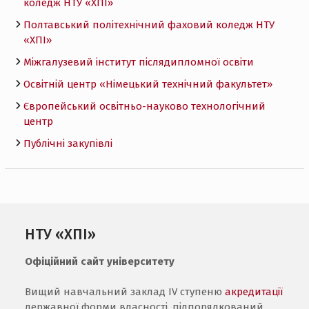
коледж НТУ «ХПI»
Полтавський політехнічний фаховий коледж НТУ
«ХПI»
Міжгалузевий інститут післядипломної освіти
Освітній центр «Німецький технічний факультет»
Європейський освітньо-науково технологічний
центр
Публічні закупівлі
НТУ «ХПІ»
Офіційний сайт університету
Вищий навчальний заклад IV ступеню
акредитації
державної форми власності, підпорядкований