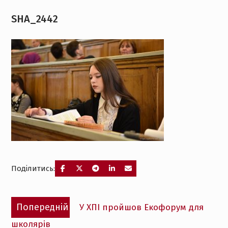
SHA_2442
Поділитись:
Навігація
Попередній
Попередній
У ХПІ пройшов Екофорум для
записів
запис:
школярів