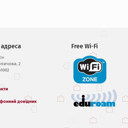
 адреса
Free Wi-Fi
I»
рпичова, 2
61002
акти
фонний довідник