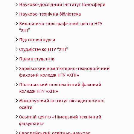
Науково-дослідний інститут Іоносфери
Науково-технічна бібліотека
Видавничо-поліграфічний центр НТУ
“ХПІ”
Підготовчі курси
Студмістечко НТУ “ХПІ”
Палац студентів
Харківський комп’ютерно-технологічний
фаховий коледж НТУ «ХПI»
Полтавський політехнічний фаховий
коледж НТУ «ХПI»
Міжгалузевий інститут післядипломної
освіти
Освітній центр «Німецький технічний
факультет»
Європейський освітньо-науково