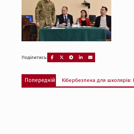
Поділитись:
Навігація
Попередній
Попередній
Кібербезпека для школярів: 
записів
запис: