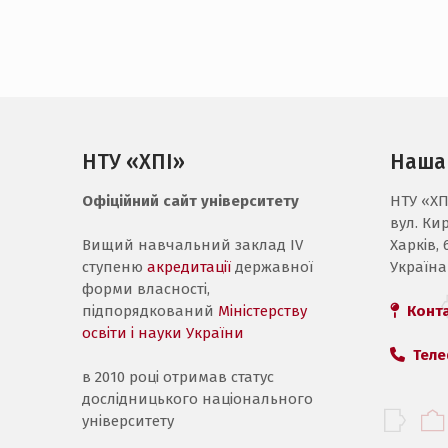
НТУ «ХПІ»
Наша
Офіційний сайт університету
НТУ «ХП
вул. Ки
Вищий навчальний заклад IV
Харків, 
ступеню
акредитації
державної
Україна
форми власності,
підпорядкований
Міністерству
Конт
освіти і науки України
Теле
в 2010 році отримав статус
дослідницького національного
університету