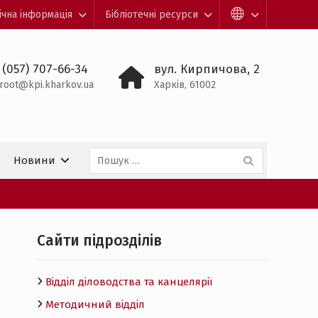
ічна інформація
Бібліотечні ресурси
 (057) 707-66-34
вул. Кирпичова, 2
root@kpi.kharkov.ua
Харків, 61002
Пошук:
Новини
Cайти підрозділів
Відділ діловодства та канцелярії
Методичний відділ