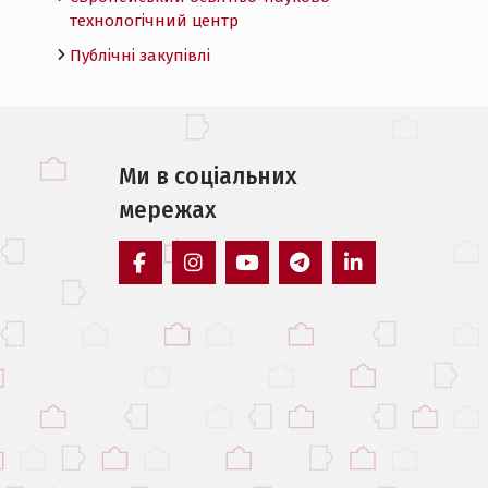
технологічний центр
Публічні закупівлі
Ми в соцiальних
мережах
facebook
instagram
youtube
telegram
linkedin