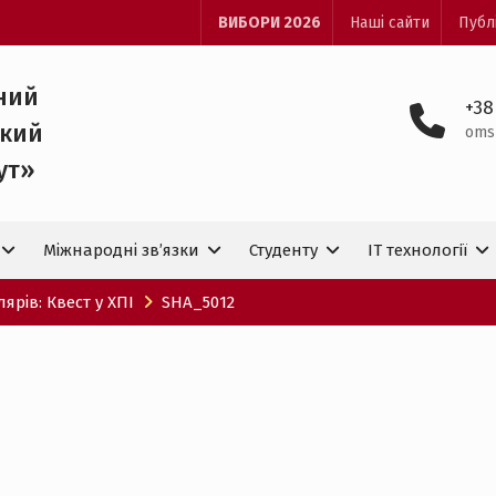
ВИБОРИ 2026
Наші сайти
Публ
ний
+38
ький
oms
ут»
Міжнародні зв’язки
Студенту
IT технологiї
ярів: Квест у ХПІ
SHA_5012