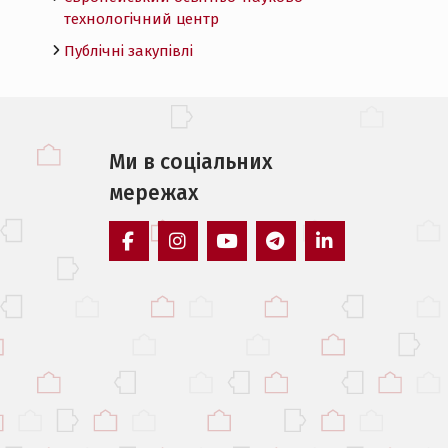
технологічний центр
Публічні закупівлі
Ми в соцiальних
мережах
facebook
instagram
youtube
telegram
linkedin