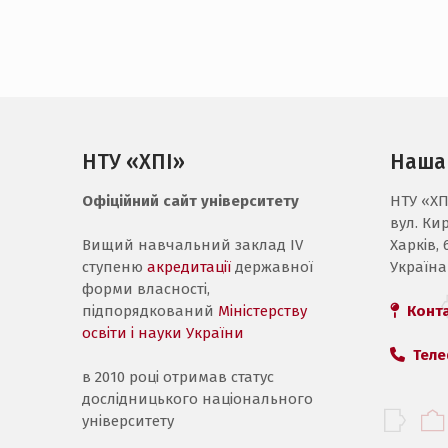
НТУ «ХПІ»
Наша
Офіційний сайт університету
НТУ «ХП
вул. Ки
Вищий навчальний заклад IV
Харків, 
ступеню
акредитації
державної
Україна
форми власності,
підпорядкований
Міністерству
Конт
освіти і науки України
Теле
в 2010 році отримав статус
дослідницького національного
університету