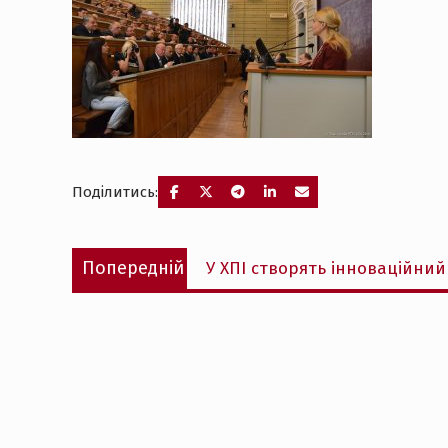
Поділитись:
Навігація
Попередній
Попередній
У ХПІ створять інноваційний
записів
запис: