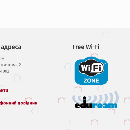
 адреса
Free Wi-Fi
I»
рпичова, 2
61002
акти
фонний довідник