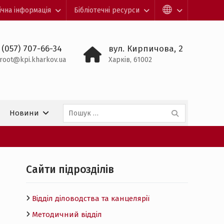
ічна інформація
Бібліотечні ресурси
 (057) 707-66-34
вул. Кирпичова, 2
root@kpi.kharkov.ua
Харків, 61002
Пошук:
Новини
Cайти підрозділів
Відділ діловодства та канцелярії
Методичний відділ