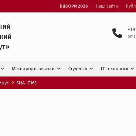
ВИБОРИ 2026
Наші сайти
Публ
ний
+38
ький
oms
ут»
Міжнародні зв’язки
Студенту
IT технологiї
мпус
SHA_7163