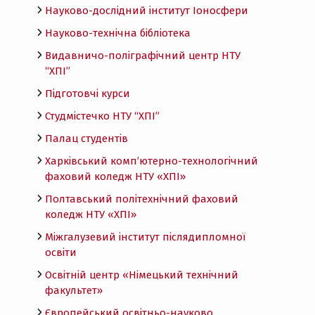
Науково-дослідний інститут Іоносфери
Науково-технічна бібліотека
Видавничо-поліграфічний центр НТУ
“ХПІ”
Підготовчі курси
Студмістечко НТУ “ХПІ”
Палац студентів
Харківський комп’ютерно-технологічний
фаховий коледж НТУ «ХПI»
Полтавський політехнічний фаховий
коледж НТУ «ХПI»
Міжгалузевий інститут післядипломної
освіти
Освітній центр «Німецький технічний
факультет»
Європейський освітньо-науково