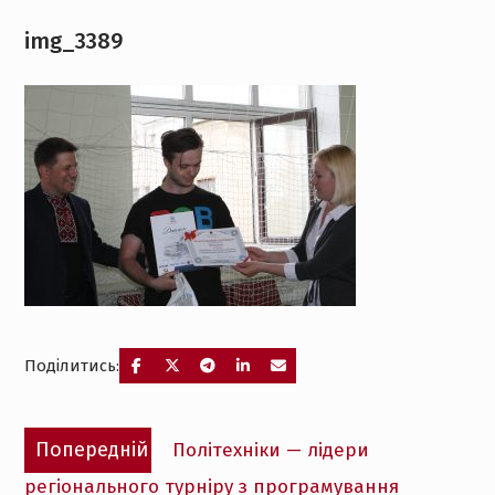
img_3389
Поділитись:
Навігація
Попередній
Попередній
Політехніки — лідери
записів
запис:
регіонального турніру з програмування