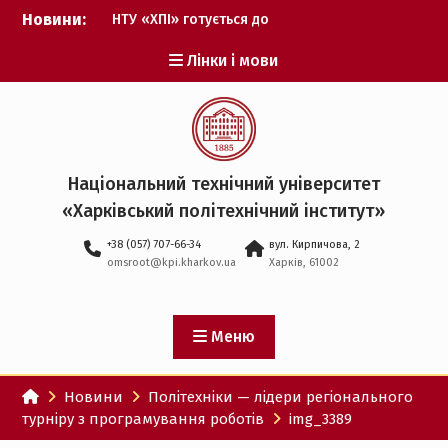
Перейти
Новини:
НТУ «ХПІ» готується до
до
виборів ректора
вмісту
Лінки і мови
Музичні таланти ХПІ
запрошуються на
Всеукраїнський
фестиваль «Червона
рута – 2027»
ХПІ уклав угоду про
Національний технічний університет
партнерство з ДержНДІ
«Харківський політехнічний iнститут»
технологій кібербезпеки
Випускник ХПІ став
+38 (057) 707-66-34
вул. Кирпичова, 2
Головнокомандувачем
omsroot@kpi.kharkov.ua
Харків, 61002
Збройних Сил України
У Верховній Раді за
участю ХПІ обговорили
перспективи українсько-
Меню
іспанського
технологічного
Новини
Політехніки — лідери регіонального
партнерства
турніру з програмування роботів
img_3389