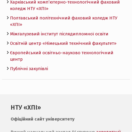
Харківський комп’ютерно-технологічний фаховий
коледж НТУ «ХПI»
Полтавський політехнічний фаховий коледж НТУ
«ХПI»
Міжгалузевий інститут післядипломної освіти
Освітній центр «Німецький технічний факультет»
Європейський освітньо-науково технологічний
центр
Публічні закупівлі
НТУ «ХПІ»
Офіційний сайт університету
Вищий навчальний заклад IV ступеню
акредитації