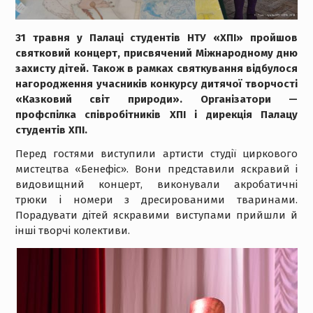
31 травня у Палаці студентів НТУ «ХПІ» пройшов
святковий концерт, присвячений Міжнародному дню
захисту дітей. Також в рамках святкування відбулося
нагородження учасників конкурсу дитячої творчості
«Казковий світ природи». Організатори —
профспілка співробітників ХПІ і дирекція Палацу
студентів ХПІ.
Перед гостями виступили артисти студії циркового
мистецтва «Бенефіс». Вони представили яскравий і
видовищний концерт, виконували акробатичні
трюки і номери з дресированими тваринами.
Порадувати дітей яскравими виступами прийшли й
інші творчі колективи.