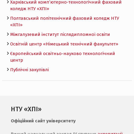
Харківський комп’ютерно-технологічний фаховий
коледж НТУ «ХПI»
Полтавський політехнічний фаховий коледж НТУ
«ХПI»
Міжгалузевий інститут післядипломної освіти
Освітній центр «Німецький технічний факультет»
Європейський освітньо-науково технологічний
центр
Публічні закупівлі
НТУ «ХПІ»
Офіційний сайт університету
Вищий навчальний заклад IV ступеню
акредитації