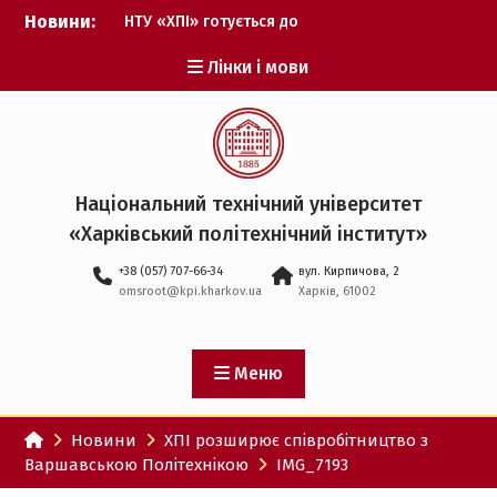
Перейти
Новини:
НТУ «ХПІ» готується до
до
виборів ректора
вмісту
Лінки і мови
Музичні таланти ХПІ
запрошуються на
Всеукраїнський
фестиваль «Червона
рута – 2027»
ХПІ уклав угоду про
Національний технічний університет
партнерство з ДержНДІ
«Харківський політехнічний iнститут»
технологій кібербезпеки
Випускник ХПІ став
+38 (057) 707-66-34
вул. Кирпичова, 2
Головнокомандувачем
omsroot@kpi.kharkov.ua
Харків, 61002
Збройних Сил України
У Верховній Раді за
участю ХПІ обговорили
перспективи українсько-
Меню
іспанського
технологічного
Новини
ХПІ розширює співробітництво з
партнерства
Варшавською Політехнікою
IMG_7193