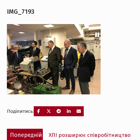
IMG_7193
Поділитись:
Навігація
Попередній
Попередній
ХПІ розширює співробітництво
записів
запис: