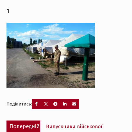
1
Поділитись:
Навігація
Попередній
Попередній
Випускники військової
записів
запис: