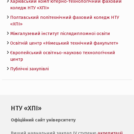
Харківський комп’ютерно-технологічний фаховий
коледж НТУ «ХПI»
Полтавський політехнічний фаховий коледж НТУ
«ХПI»
Міжгалузевий інститут післядипломної освіти
Освітній центр «Німецький технічний факультет»
Європейський освітньо-науково технологічний
центр
Публічні закупівлі
НТУ «ХПІ»
Офіційний сайт університету
Вищий навчальний заклад IV ступеню
акредитації