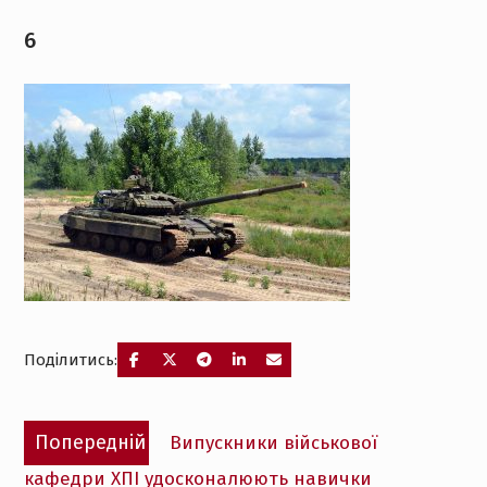
6
Поділитись:
Навігація
Попередній
Попередній
Випускники військової
записів
запис:
кафедри ХПІ удосконалюють навички