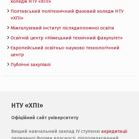
коледж НТУ «ХПI»
Полтавський політехнічний фаховий коледж НТУ
«ХПI»
Міжгалузевий інститут післядипломної освіти
Освітній центр «Німецький технічний факультет»
Європейський освітньо-науково технологічний
центр
Публічні закупівлі
НТУ «ХПІ»
Офіційний сайт університету
Вищий навчальний заклад IV ступеню
акредитації
державної форми власності, підпорядкований