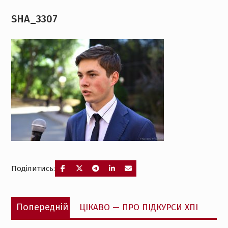
SHA_3307
Поділитись:
Навігація
Попередній
Попередній
ЦІКАВО — ПРО ПІДКУРСИ ХПІ
записів
запис: