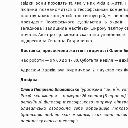
звідки вони походять та яка у них місія в житті.
людина познайомиться з теософськими концепці
палітру таких концепцій про світоустрій, місце 
президент Теософського суспільства в Україні.
загадкова і залишила настільки широку палітру св
почати. Але про що можна сказати з упевненістю:
підкреслила Світлана Гавриленко.
Виставка, присвячена життю і творчості Олени Бла
Час роботи — з 9.00 до 17.00. Субота та неділя —
вихі
Адреса: м. Харків, вул. Кирпичова, 2. Науково-техніч
Довідка:
Олена Петрівна Блаватська
(уроджена Ган, нім.
v
on
Російська імперія — померла 26 квітня [8 травня] 1
релігійний філософ теософського напряму, літера
Блаватська оголосила себе обраницею такого
братства тибетських махатм, яких вона назва
авторську версію теософії.