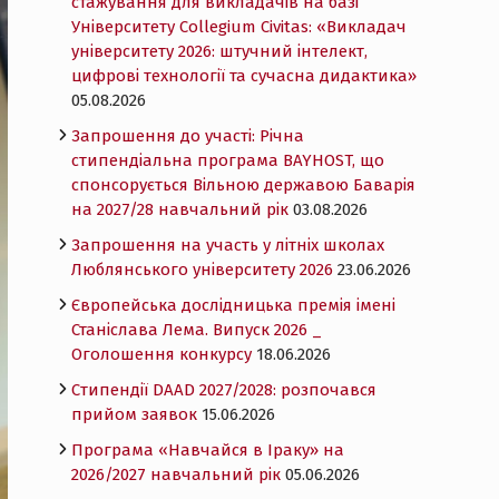
стажування для викладачів на базі
Університету Collegium Civitas: «Викладач
університету 2026: штучний інтелект,
цифрові технології та сучасна дидактика»
05.08.2026
Запрошення до участі: Річна
стипендіальна програма BAYHOST, що
спонсорується Вільною державою Баварія
на 2027/28 навчальний рік
03.08.2026
Запрошення на участь у літніх школах
Люблянського університету 2026
23.06.2026
Європейська дослідницька премія імені
Станіслава Лема. Випуск 2026 _
Оголошення конкурсу
18.06.2026
Cтипендії DAAD 2027/2028: розпочався
прийом заявок
15.06.2026
Програма «Навчайся в Іраку» на
2026/2027 навчальний рік
05.06.2026