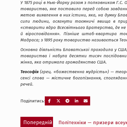
У 1875 році в Нью-Йорку разом з полковником Г.С
товариство, яке поставило перед собою завдання 
метою виявлення в них істини, яка, на думку Бла
сили людини, осягнути таємничі явища в прир
«створити ядро Всесвітнього Братерства, де не б
й віросповідання». Пізніше штаб-квартира тов
Мадраса; з 1895 року товариство називається Тео
Основна діяльність Блаватської проходила у США, А
товариства і набула десятки тисяч послідовник
жінка, яка отримала громадянство США.
Теософія
(грец. «божественна мудрість») — теор
сенсі слова — містичне богопізнання, спогляданн
речей.
Поділитись:
Навігація
Попередній
Попередній
Політехніки — призери всеук
записів
запис: