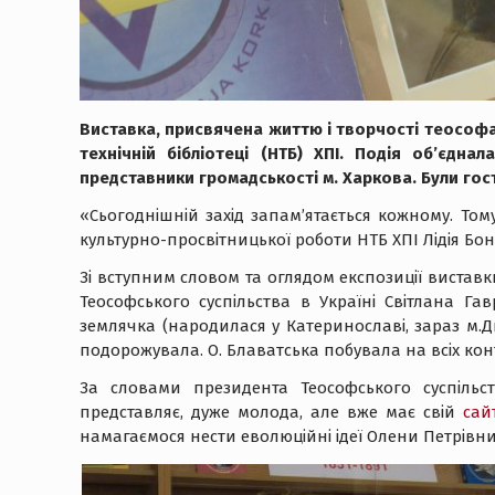
Виставка, присвячена життю і творчості теософа 
технічній бібліотеці (НТБ) ХПІ. Подія об’єдна
представники громадськості м
.
Харкова. Були гост
«Сьогоднішній захід запам’ятається кожному. Том
культурно-просвітницької роботи НТБ ХПІ Лідія Бо
Зі вступним словом та оглядом експозиції вистав
Теософського суспільства в Україні Світлана 
землячка (народилася у Катеринославі, зараз м.Д
подорожувала. О. Блаватська побувала на всіх конт
За словами президента Теософського суспільст
представляє, дуже молода, але вже має свій
сай
намагаємося нести еволюційні ідеї Олени Петрівни