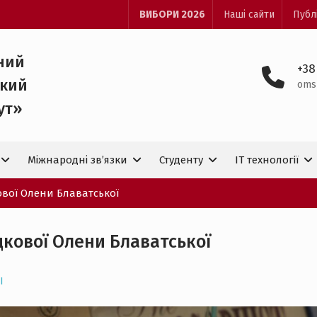
ВИБОРИ 2026
Наші сайти
Публ
ний
+38
ький
oms
ут»
Міжнародні зв’язки
Студенту
IT технологiї
ової Олени Блаватської
дкової Олени Блаватської
І