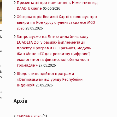
Презентації про навчання в Німеччині від
DAAD Ukraine
05.06.2026
Обсерваторія Великої Хартії оголошує про
відкриття Конкурсу студентських есе MCO
2026
28.05.2026
-
,
Запрошуємо на Літню онлайн-школу
EU4DEFA 2.0. у рамках імплементації
проєкту Програми ЄС Еразмус+, модуль
м
Жан Моне «ЄС для розвитку цифрової,
екологічної та фінансової обізнаності
громадян»
27.05.2026
т
а
Щодо стипендійної програми
о
«Darmasiswa» від уряду Республіки
Індонезія
25.05.2026
а
и
Архів
Серпень 2026
(1)