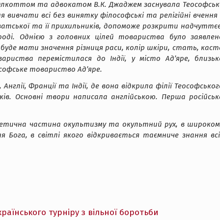
. Олкоттом та адвокатом В.К. Джаджем заснувала Теософськ
вивчати всі без винятку філософські та релігійні вчення 
ватської та її прихильників, допоможе розкрити надчуттєв
оді. Однією з головних цілей товариства було заявлен
уде мати значення різниця раси, колір шкіри, стать, каст
ариства перемістилася до Індії, у місто Ад’яре, близьк
софське товариство Ад’яре.
нглії, Франції та Індії, де вона відкрила філії Теософськог
ів. Основні твори написала англійською. Перша російськ
етична частина окультизму та окультний рух, в широком
я Бога, в світлі якого відкривається таємниче знання всі
раїнського турніру з вільної боротьби