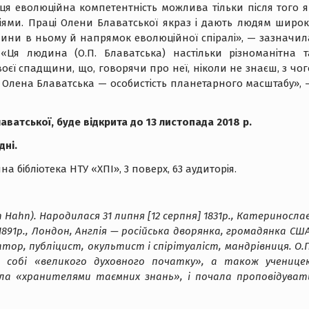
 І ця еволюційна компетентність можлива тільки після того я
ями. Праці Олени Блаватської якраз і дають людям широк
людини в ньому й напрямок еволюційної спіралі», — зазначил
 «Ця людина (О.П. Блаватська) настільки різноманітна т
оєї спадщини, що, говорячи про неї, ніколи не знаєш, з чог
 Олена Блаватська — особистість планетарного масштабу», 
ватської, буде відкрита до 13 листопада 2018 р.
дні.
на бібліотека НТУ «ХПІ», 3 поверх, 63 аудиторія.
 Hahn). Народилася 31 липня [12 серпня] 1831р., Катеринослав
891р., Лондон, Англія — ​​російська дворянка, громадянка США
тор, публіцист, окультист і спірітуаліст, мандрівниця. О.П
 собі «великого духовного початку», а також ученице
ла «хранителями таємних знань», і почала проповідуват