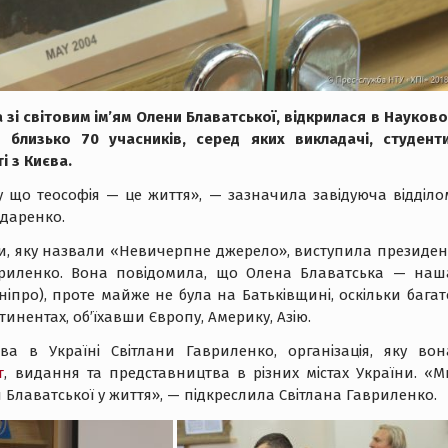
зі світовим ім’ям Олени Блаватської, відкрилася в Науково
ла близько 70 учасників, серед яких викладачі, студенти
і з Києва.
у що теософія — це життя», — зазначила завідуюча відділо
ндаренко.
ки, яку назвали «Невичерпне джерело», виступила президен
Гавриленко. Вона повідомила, що Олена Блаватська — наш
ніпро), проте майже не була на Батьківщині, оскільки багат
инентах, об’їхавши Європу, Америку, Азію.
ва в Україні Світлани Гавриленко, організація, яку вон
т
, видання та представництва в різних містах України. «М
 Блаватської у життя», — підкреслила Світлана Гавриленко.