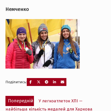
Немченко
Поділитись:
Навігація
Попередній
Попередній
У легкоатлеток ХПІ —
записів
запис:
найбільша кількість медалей для Харкова