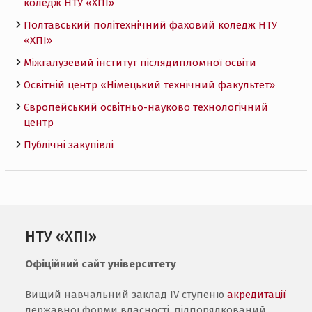
коледж НТУ «ХПI»
Полтавський політехнічний фаховий коледж НТУ
«ХПI»
Міжгалузевий інститут післядипломної освіти
Освітній центр «Німецький технічний факультет»
Європейський освітньо-науково технологічний
центр
Публічні закупівлі
НТУ «ХПІ»
Офіційний сайт університету
Вищий навчальний заклад IV ступеню
акредитації
державної форми власності, підпорядкований