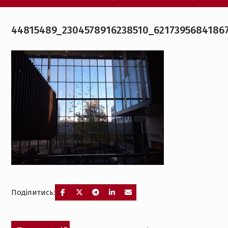
44815489_2304578916238510_6217395684186
Поділитись:
Навігація
Попередній