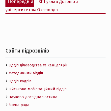
Попередній
ХПІ уклав Договір з
записів
запис:
університетом Оксфорда
Cайти підрозділів
Відділ діловодства та канцелярії
Методичний відділ
Відділ кадрів
Військово-мобілізаційний відділ
Науково-дослідна частина
Вчена рада