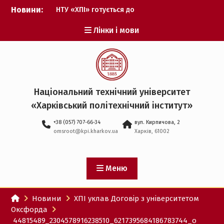
Перейти
Новини:
НТУ «ХПІ» готується до
до
виборів ректора
вмісту
Лінки і мови
Музичні таланти ХПІ
запрошуються на
Всеукраїнський
фестиваль «Червона
рута – 2027»
ХПІ уклав угоду про
Національний технічний університет
партнерство з ДержНДІ
«Харківський політехнічний iнститут»
технологій кібербезпеки
Випускник ХПІ став
+38 (057) 707-66-34
вул. Кирпичова, 2
Головнокомандувачем
omsroot@kpi.kharkov.ua
Харків, 61002
Збройних Сил України
У Верховній Раді за
участю ХПІ обговорили
перспективи українсько-
Меню
іспанського
технологічного
Новини
ХПІ уклав Договір з університетом
партнерства
Оксфорда
44815489_2304578916238510_6217395684186783744_o