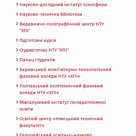
Науково-дослідний інститут Іоносфери
Науково-технічна бібліотека
Видавничо-поліграфічний центр НТУ
“ХПІ”
Підготовчі курси
Студмістечко НТУ “ХПІ”
Палац студентів
Харківський комп’ютерно-технологічний
фаховий коледж НТУ «ХПI»
Полтавський політехнічний фаховий
коледж НТУ «ХПI»
Міжгалузевий інститут післядипломної
освіти
Освітній центр «Німецький технічний
факультет»
Європейський освітньо-науково