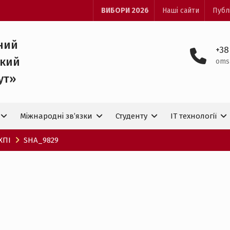
ВИБОРИ 2026
Наші сайти
Публ
ний
+38
ький
oms
ут»
Міжнародні зв’язки
Студенту
IT технологiї
ХПІ
SHA_9829