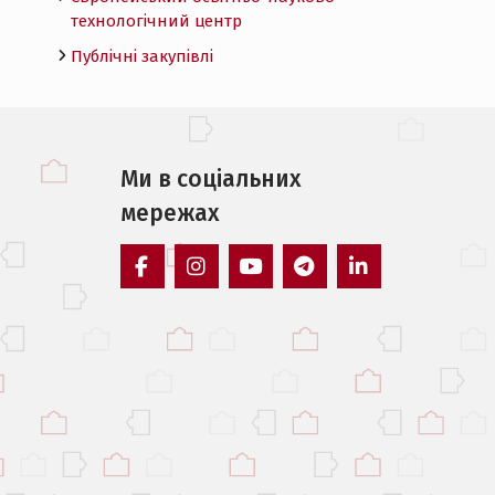
технологічний центр
Публічні закупівлі
Ми в соцiальних
мережах
facebook
instagram
youtube
telegram
linkedin