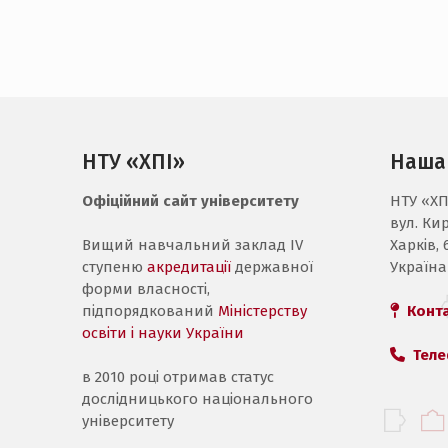
НТУ «ХПІ»
Наша
Офіційний сайт університету
НТУ «ХП
вул. Ки
Вищий навчальний заклад IV
Харків, 
ступеню
акредитації
державної
Україна
форми власності,
підпорядкований
Міністерству
Конт
освіти і науки України
Теле
в 2010 році отримав статус
дослідницького національного
університету