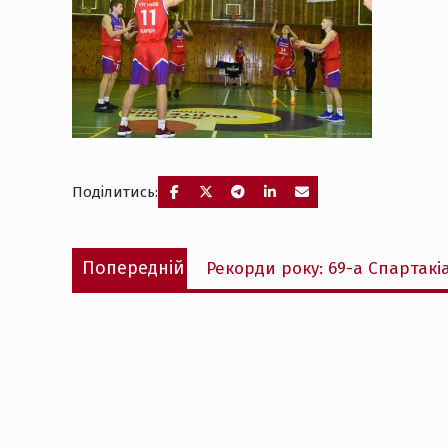
Поділитись:
Навігація
Попередній
Попередній
Рекорди року: 69-а Спартакіа
записів
запис: