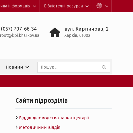
ічна інформація
Бібліотечні ресурси
 (057) 707-66-34
вул. Кирпичова, 2
root@kpi.kharkov.ua
Харків, 61002
Пошук:
Новини
Cайти підрозділів
Відділ діловодства та канцелярії
Методичний відділ