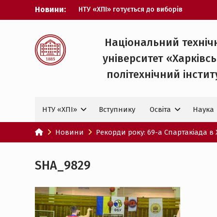
Перейти
Новини:
НТУ «ХПІ» готується до виборів
до
ректора
вмісту
Музичні таланти ХПІ запрошуються на
Всеукраїнський фестиваль «Червона
Національний техніч
рута – 2027»
університет «Харківс
ХПІ уклав угоду про партнерство з
ДержНДІ технологій кібербезпеки
політехнічний iнстит
Випускник ХПІ став
Головнокомандувачем Збройних Сил
України
НТУ «ХПІ»
Вступнику
Освіта
Наука
У Верховній Раді за участю ХПІ
обговорили перспективи українсько-
іспанського технологічного
Новини
Рекорди року: 69-а Спартакіада в 
партнерства
SHA_9829