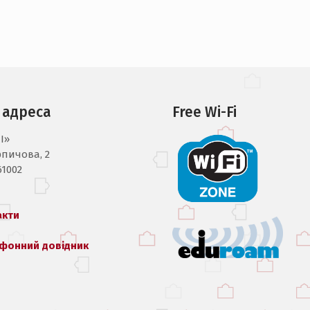
 адреса
Free Wi-Fi
I»
рпичова, 2
61002
акти
фонний довідник