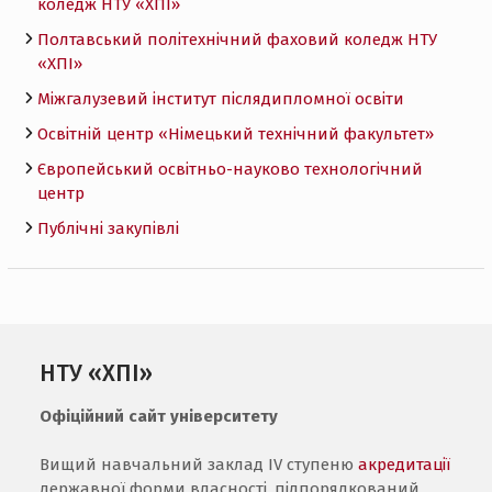
коледж НТУ «ХПI»
Полтавський політехнічний фаховий коледж НТУ
«ХПI»
Міжгалузевий інститут післядипломної освіти
Освітній центр «Німецький технічний факультет»
Європейський освітньо-науково технологічний
центр
Публічні закупівлі
НТУ «ХПІ»
Офіційний сайт університету
Вищий навчальний заклад IV ступеню
акредитації
державної форми власності, підпорядкований