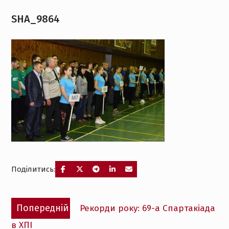
SHA_9864
Поділитись:
Навігація
Попередній
Попередній
Рекорди року: 69-а Спартакіада
записів
запис:
в ХПІ