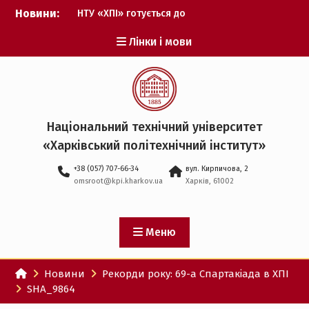
Перейти
Новини:
НТУ «ХПІ» готується до
до
виборів ректора
вмісту
Лінки і мови
Музичні таланти ХПІ
запрошуються на
Всеукраїнський
фестиваль «Червона
рута – 2027»
ХПІ уклав угоду про
Національний технічний університет
партнерство з ДержНДІ
«Харківський політехнічний iнститут»
технологій кібербезпеки
Випускник ХПІ став
+38 (057) 707-66-34
вул. Кирпичова, 2
Головнокомандувачем
omsroot@kpi.kharkov.ua
Харків, 61002
Збройних Сил України
У Верховній Раді за
участю ХПІ обговорили
перспективи українсько-
Меню
іспанського
технологічного
Новини
Рекорди року: 69-а Спартакіада в ХПІ
партнерства
SHA_9864