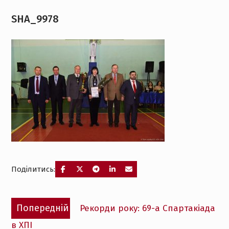
SHA_9978
Поділитись:
Навігація
Попередній
Попередній
Рекорди року: 69-а Спартакіада
записів
запис:
в ХПІ