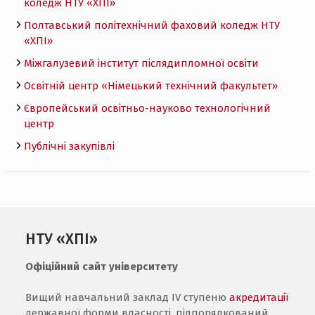
коледж НТУ «ХПI»
Полтавський політехнічний фаховий коледж НТУ
«ХПI»
Міжгалузевий інститут післядипломної освіти
Освітній центр «Німецький технічний факультет»
Європейський освітньо-науково технологічний
центр
Публічні закупівлі
НТУ «ХПІ»
Офіційний сайт університету
Вищий навчальний заклад IV ступеню
акредитації
державної форми власності, підпорядкований