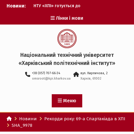
Перейти
Новини:
НТУ «ХПІ» готується до
до
виборів ректора
вмісту
Лінки і мови
Музичні таланти ХПІ
запрошуються на
Всеукраїнський
фестиваль «Червона
рута – 2027»
ХПІ уклав угоду про
Національний технічний університет
партнерство з ДержНДІ
«Харківський політехнічний iнститут»
технологій кібербезпеки
Випускник ХПІ став
+38 (057) 707-66-34
вул. Кирпичова, 2
Головнокомандувачем
omsroot@kpi.kharkov.ua
Харків, 61002
Збройних Сил України
У Верховній Раді за
участю ХПІ обговорили
перспективи українсько-
Меню
іспанського
технологічного
Новини
Рекорди року: 69-а Спартакіада в ХПІ
партнерства
SHA_9978