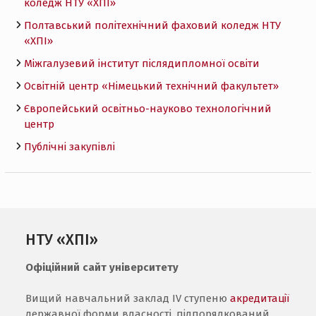
коледж НТУ «ХПI»
Полтавський політехнічний фаховий коледж НТУ
«ХПI»
Міжгалузевий інститут післядипломної освіти
Освітній центр «Німецький технічний факультет»
Європейський освітньо-науково технологічний
центр
Публічні закупівлі
НТУ «ХПІ»
Офіційний сайт університету
Вищий навчальний заклад IV ступеню
акредитації
державної форми власності, підпорядкований