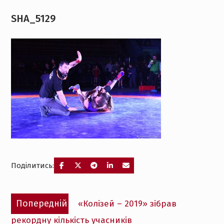
SHA_5129
Поділитись:
Навігація
Попередній
Попередній
«Колізей – 2019» зібрав
записів
запис:
рекордну кількість учасників