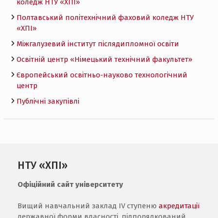
коледж НТУ «ХПI»
Полтавський політехнічний фаховий коледж НТУ
«ХПI»
Міжгалузевий інститут післядипломної освіти
Освітній центр «Німецький технічний факультет»
Європейський освітньо-науково технологічний
центр
Публічні закупівлі
НТУ «ХПІ»
Офіційний сайт університету
Вищий навчальний заклад IV ступеню
акредитації
державної форми власності, підпорядкований