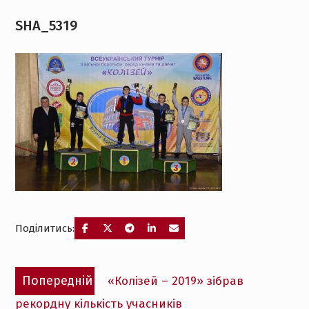
SHA_5319
Поділитись:
Навігація
Попередній
Попередній
«Колізей – 2019» зібрав
записів
запис:
рекордну кількість учасників