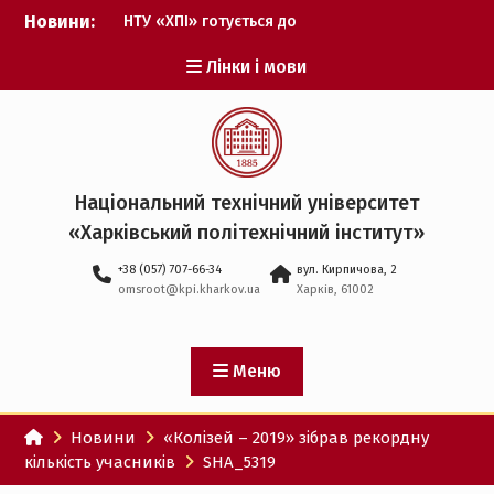
Перейти
Новини:
НТУ «ХПІ» готується до
до
виборів ректора
вмісту
Лінки і мови
Музичні таланти ХПІ
запрошуються на
Всеукраїнський
фестиваль «Червона
рута – 2027»
ХПІ уклав угоду про
Національний технічний університет
партнерство з ДержНДІ
«Харківський політехнічний iнститут»
технологій кібербезпеки
Випускник ХПІ став
+38 (057) 707-66-34
вул. Кирпичова, 2
Головнокомандувачем
omsroot@kpi.kharkov.ua
Харків, 61002
Збройних Сил України
У Верховній Раді за
участю ХПІ обговорили
перспективи українсько-
Меню
іспанського
технологічного
Новини
«Колізей – 2019» зібрав рекордну
партнерства
кількість учасників
SHA_5319