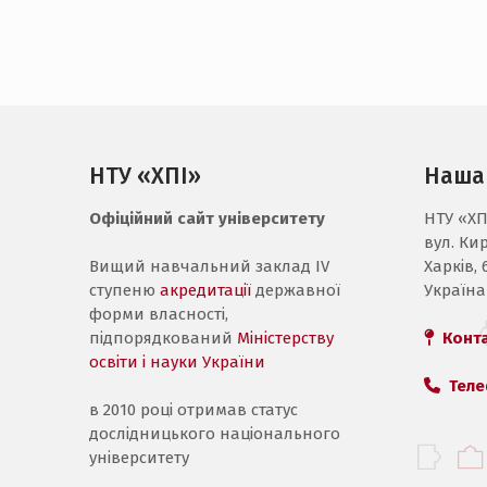
НТУ «ХПІ»
Наша
Офіційний сайт університету
НТУ «ХП
вул. Ки
Вищий навчальний заклад IV
Харків, 
ступеню
акредитації
державної
Україна
форми власності,
підпорядкований
Міністерству
Конт
освіти і науки України
Теле
в 2010 році отримав статус
дослідницького національного
університету