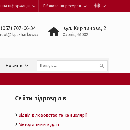
ічна інформація
Бібліотечні ресурси
 (057) 707-66-34
вул. Кирпичова, 2
root@kpi.kharkov.ua
Харків, 61002
Пошук:
Новини
Cайти підрозділів
Відділ діловодства та канцелярії
Методичний відділ