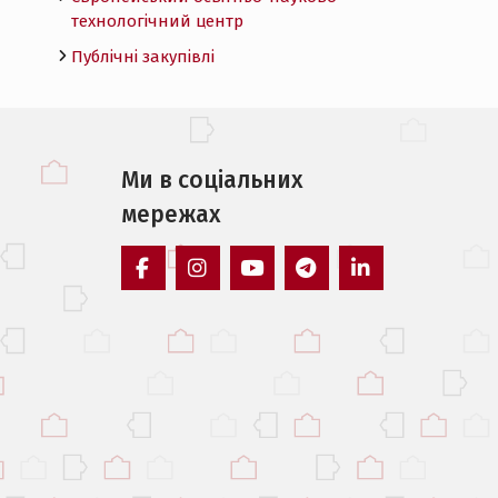
технологічний центр
Публічні закупівлі
Ми в соцiальних
мережах
facebook
instagram
youtube
telegram
linkedin