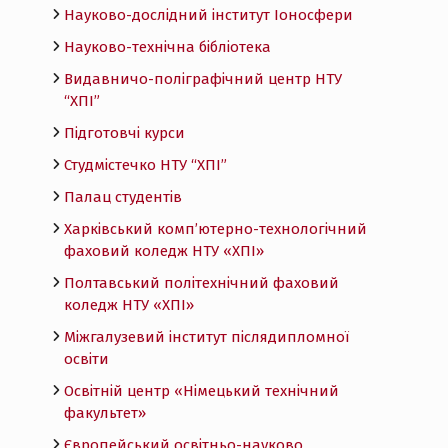
Науково-дослідний інститут Іоносфери
Науково-технічна бібліотека
Видавничо-поліграфічний центр НТУ
“ХПІ”
Підготовчі курси
Студмістечко НТУ “ХПІ”
Палац студентів
Харківський комп’ютерно-технологічний
фаховий коледж НТУ «ХПI»
Полтавський політехнічний фаховий
коледж НТУ «ХПI»
Міжгалузевий інститут післядипломної
освіти
Освітній центр «Німецький технічний
факультет»
Європейський освітньо-науково