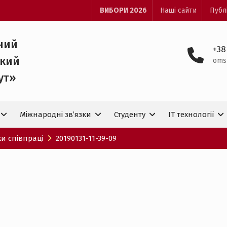
ВИБОРИ 2026
Наші сайти
Публ
ний
+38
ький
oms
ут»
Міжнародні зв’язки
Студенту
IT технологiї
ки співпраці
20190131-11-39-09