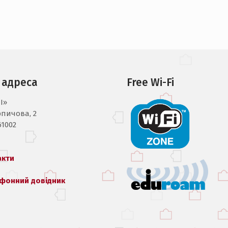
 адреса
Free Wi-Fi
I»
рпичова, 2
61002
акти
фонний довідник