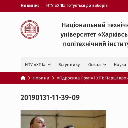
Перейти
Новини:
НТУ «ХПІ» готується до виборів
до
ректора
вмісту
Музичні таланти ХПІ запрошуються на
Всеукраїнський фестиваль «Червона
Національний техніч
рута – 2027»
університет «Харківс
ХПІ уклав угоду про партнерство з
ДержНДІ технологій кібербезпеки
політехнічний iнстит
Випускник ХПІ став
Головнокомандувачем Збройних Сил
України
НТУ «ХПІ»
Вступнику
Освіта
Наука
У Верховній Раді за участю ХПІ
обговорили перспективи українсько-
іспанського технологічного
Новини
«Гідросила Груп» і ХПІ: Перші кро
партнерства
20190131-11-39-09