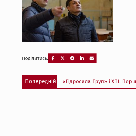
Поділитись:
Навігація
Попередній
Попередній
«Гідросила Груп» і ХПІ: Перш
записів
запис: