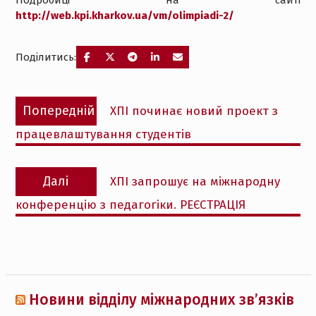
http://web.kpi.kharkov.ua/vm/olimpiadi-2/
Поділитись:
Навігація
Попередній
Попередній
ХПІ починає новий проект з
записів
запис:
працевлаштування студентів
Наступний
Далі
ХПІ запрошує на міжнародну
запис:
конференцію з педагогіки. РЕЄСТРАЦІЯ
Новини відділу міжнародних зв’язків