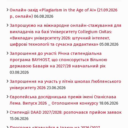
Онлайн-захід «Plagiarism in the Age of AI» (21.09.2026
р., онлайн)
06.08.2026
Запрошуємо на міжнародне онлайн-стажування для
викладачів на базі Університету Collegium Civitas:
«Викладач університету 2026: штучний інтелект,
цифрові технології та сучасна дидактика»
05.08.2026
Запрошення до участі: Річна стипендіальна
програма BAYHOST, що спонсорується Вільною
державою Баварія на 2027/28 навчальний рік
03.08.2026
Запрошення на участь у літніх школах Люблянського
університету 2026
23.06.2026
Європейська дослідницька премія імені Станіслава
Лема. Випуск 2026 _ Оголошення конкурсу
18.06.2026
Cтипендії DAAD 2027/2028: розпочався прийом заявок
15.06.2026
Програма «Навчайся в Іраку» на 2026/2027