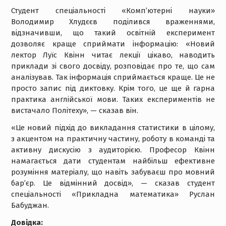
Студент спеціальності «Комп’ютерні науки»
Володимир Хлудєєв поділився враженнями,
відзначивши, що такий освітній експеримент
дозволяє краще сприймати інформацію: «Новий
лектор Луїс Квінн читає лекції цікаво, наводить
приклади зі свого досвіду, розповідає про те, що сам
аналізував. Так інформація сприймається краще. Це не
просто запис під диктовку. Крім того, це ще й гарна
практика англійської мови. Таких експериментів не
вистачало Політеху», — сказав він.
«Це новий підхід до викладання статистики в цілому,
з акцентом на практичну частину, роботу в команді та
активну дискусію з аудиторією. Професор Квінн
намагається дати студентам найбільш ефективне
розуміння матеріалу, що навіть забуваєш про мовний
бар’єр. Це відмінний досвід», — сказав студент
спеціальності «Прикладна математика» Руслан
Бабуджан.
Довідка: