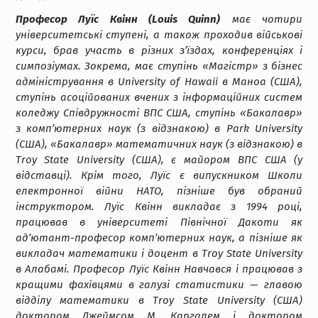
Професор Луїс Квінн (Louis Quinn)
має чотири
університетські ступені, а також проходив військові
курси, брав участь в різних з’їздах, конференціях і
симпозіумах. Зокрема, має ступінь «Магістр» з бізнес
адміністрування в University of Hawaii в Маноа (США),
ступінь асоційованих вчених з інформаційних систем
коледжу Співдружності ВПС США, ступінь «Бакалавр»
з комп’ютерних наук (з відзнакою) в Park University
(США), «Бакалавр» математичних наук (з відзнакою) в
Troy State University (США), є майором ВПС США (у
відставці). Крім того, Луїс є випускником Школи
електронної війни НАТО, пізніше був обраний
інструктором. Луїс Квінн викладає з 1994 році,
працював в університеті Північної Дакоти як
ад’ютант-професор комп’ютерних наук, а пізніше як
викладач математики і доцент в Troy State University
в Алабамі. Професор Луїс Квінн Навчався і працював з
кращими фахівцями в галузі статистики — главою
відділу математики в Troy State University (США)
доктором Джеймсом М. Каргалем і доктором