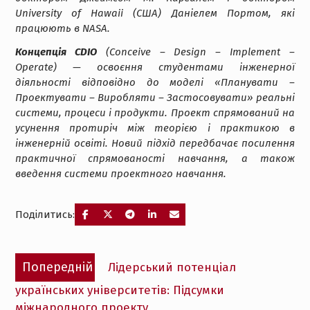
University of Hawaii (США) Даніелем Портом, які
працюють в NASA.
Концепція CDIO
(Conceive – Design – Implement –
Operate) — освоєння студентами інженерної
діяльності відповідно до моделі «Планувати –
Проектувати – Виробляти – Застосовувати» реальні
системи, процеси і продукти. Проект спрямований на
усунення протиріч між теорією і практикою в
інженерній освіті. Новий підхід передбачає посилення
практичної спрямованості навчання, а також
введення системи проектного навчання.
Поділитись:
Навігація
Попередній
Попередній
Лідерський потенціал
записів
запис:
українських університетів: Підсумки
міжнародного проекту