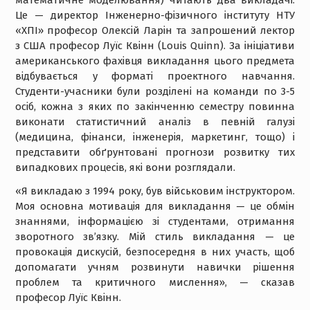
математичне моделювання) читають два викладачі.
Це — директор Інженерно-фізичного інституту НТУ
«ХПІ» професор Олексій Ларін та запрошений лектор
з США професор Луїс Квінн (Louis Quinn). За ініціативи
американського фахівця викладання цього предмета
відбувається у форматі проектного навчання.
Студенти-учасники були розділені на команди по 3-5
осіб, кожна з яких по закінченню семестру повинна
виконати статистичний аналіз в певній галузі
(медицина, фінанси, інженерія, маркетинг, тощо) і
представити обґрунтовані прогнози розвитку тих
випадкових процесів, які вони розглядали.
«Я викладаю з 1994 року, був військовим інструктором.
Моя основна мотивація для викладання — це обмін
знаннями, інформацією зі студентами, отримання
зворотного зв’язку. Мій стиль викладання — це
провокація дискусій, безпосередня в них участь, щоб
допомагати учням розвинути навички рішення
проблем та критичного мислення», — сказав
професор Луїс Квінн.