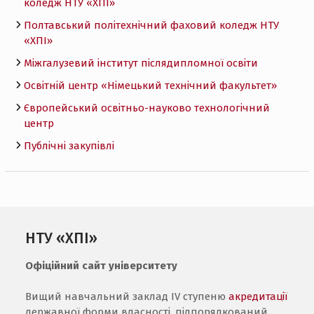
коледж НТУ «ХПI»
Полтавський політехнічний фаховий коледж НТУ
«ХПI»
Міжгалузевий інститут післядипломної освіти
Освітній центр «Німецький технічний факультет»
Європейський освітньо-науково технологічний
центр
Публічні закупівлі
НТУ «ХПІ»
Офіційний сайт університету
Вищий навчальний заклад IV ступеню
акредитації
державної форми власності, підпорядкований