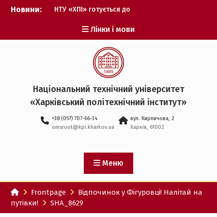
Перейти
Новини:
НТУ «ХПІ» готується до
до
виборів ректора
вмісту
Лінки і мови
Музичні таланти ХПІ
запрошуються на
Всеукраїнський
фестиваль «Червона
рута – 2027»
ХПІ уклав угоду про
Національний технічний університет
партнерство з ДержНДІ
«Харківський політехнічний iнститут»
технологій кібербезпеки
Випускник ХПІ став
+38 (057) 707-66-34
вул. Кирпичова, 2
Головнокомандувачем
omsroot@kpi.kharkov.ua
Харків, 61002
Збройних Сил України
У Верховній Раді за
участю ХПІ обговорили
перспективи українсько-
Меню
іспанського
технологічного
Frontpage
Відпочинок у Фігуровці! Налітай на
партнерства
путівки!
SHA_8629