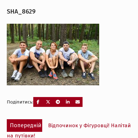
SHA_8629
Поділитись:
Навігація
Попередній
Попередній
Відпочинок у Фігуровці! Налітай
записів
запис:
на путівки!