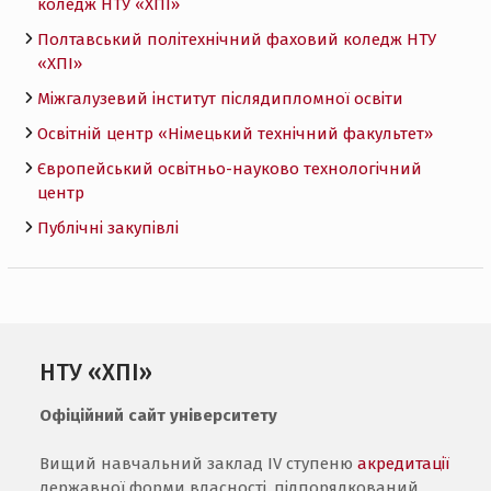
коледж НТУ «ХПI»
Полтавський політехнічний фаховий коледж НТУ
«ХПI»
Міжгалузевий інститут післядипломної освіти
Освітній центр «Німецький технічний факультет»
Європейський освітньо-науково технологічний
центр
Публічні закупівлі
НТУ «ХПІ»
Офіційний сайт університету
Вищий навчальний заклад IV ступеню
акредитації
державної форми власності, підпорядкований