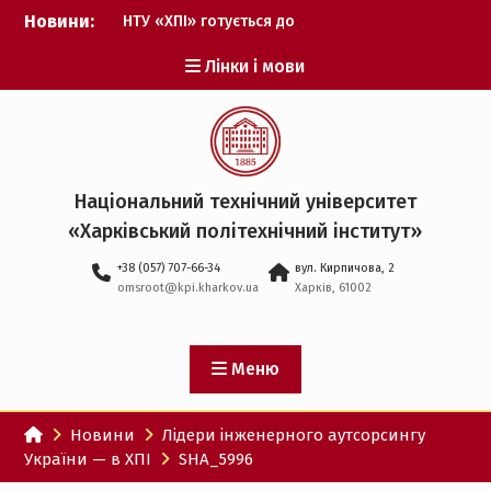
Перейти
Новини:
НТУ «ХПІ» готується до
до
виборів ректора
вмісту
Лінки і мови
Музичні таланти ХПІ
запрошуються на
Всеукраїнський
фестиваль «Червона
рута – 2027»
ХПІ уклав угоду про
Національний технічний університет
партнерство з ДержНДІ
«Харківський політехнічний iнститут»
технологій кібербезпеки
Випускник ХПІ став
+38 (057) 707-66-34
вул. Кирпичова, 2
Головнокомандувачем
omsroot@kpi.kharkov.ua
Харків, 61002
Збройних Сил України
У Верховній Раді за
участю ХПІ обговорили
перспективи українсько-
Меню
іспанського
технологічного
Новини
Лідери інженерного аутсорсингу
партнерства
України — в ХПІ
SHA_5996