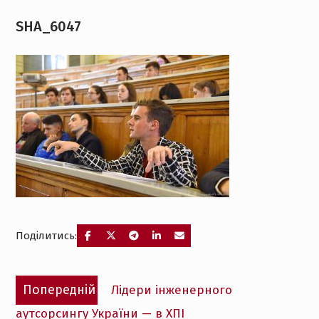
SHA_6047
Поділитись:
Навігація
Попередній
Попередній
Лідери інженерного
записів
запис:
аутсорсингу України — в ХПІ