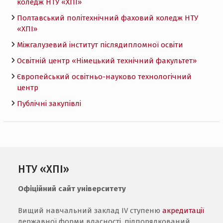
коледж НТУ «ХПI»
Полтавський політехнічний фаховий коледж НТУ
«ХПI»
Міжгалузевий інститут післядипломної освіти
Освітній центр «Німецький технічний факультет»
Європейський освітньо-науково технологічний
центр
Публічні закупівлі
НТУ «ХПІ»
Офіційний сайт університету
Вищий навчальний заклад IV ступеню
акредитації
державної форми власності, підпорядкований