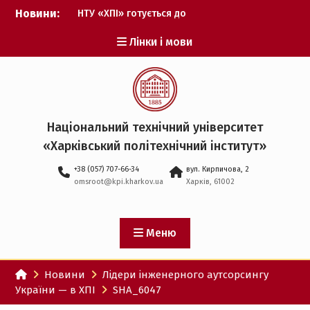
Перейти
Новини:
НТУ «ХПІ» готується до
до
виборів ректора
вмісту
Лінки і мови
Музичні таланти ХПІ
запрошуються на
Всеукраїнський
фестиваль «Червона
рута – 2027»
ХПІ уклав угоду про
Національний технічний університет
партнерство з ДержНДІ
«Харківський політехнічний iнститут»
технологій кібербезпеки
Випускник ХПІ став
+38 (057) 707-66-34
вул. Кирпичова, 2
Головнокомандувачем
omsroot@kpi.kharkov.ua
Харків, 61002
Збройних Сил України
У Верховній Раді за
участю ХПІ обговорили
перспективи українсько-
Меню
іспанського
технологічного
Новини
Лідери інженерного аутсорсингу
партнерства
України — в ХПІ
SHA_6047