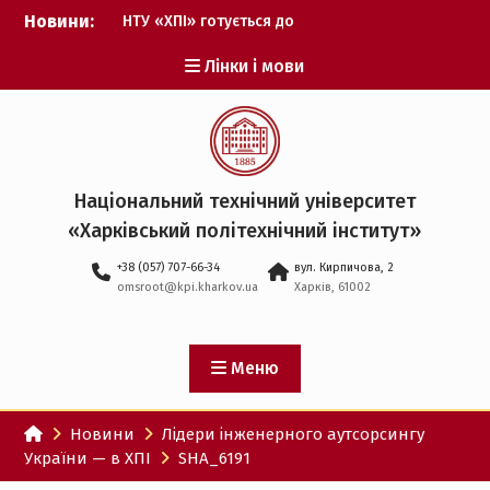
Перейти
Новини:
НТУ «ХПІ» готується до
до
виборів ректора
вмісту
Лінки і мови
Музичні таланти ХПІ
запрошуються на
Всеукраїнський
фестиваль «Червона
рута – 2027»
ХПІ уклав угоду про
Національний технічний університет
партнерство з ДержНДІ
«Харківський політехнічний iнститут»
технологій кібербезпеки
Випускник ХПІ став
+38 (057) 707-66-34
вул. Кирпичова, 2
Головнокомандувачем
omsroot@kpi.kharkov.ua
Харків, 61002
Збройних Сил України
У Верховній Раді за
участю ХПІ обговорили
перспективи українсько-
Меню
іспанського
технологічного
Новини
Лідери інженерного аутсорсингу
партнерства
України — в ХПІ
SHA_6191