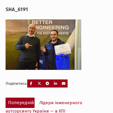
SHA_6191
Поділитись:
Навігація
Попередній
Попередній
Лідери інженерного
записів
запис:
аутсорсингу України — в ХПІ