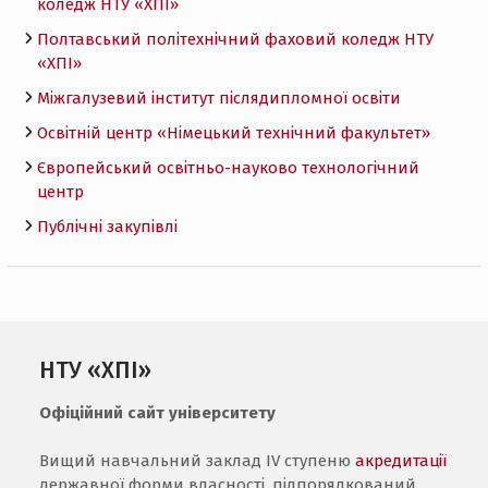
коледж НТУ «ХПI»
Полтавський політехнічний фаховий коледж НТУ
«ХПI»
Міжгалузевий інститут післядипломної освіти
Освітній центр «Німецький технічний факультет»
Європейський освітньо-науково технологічний
центр
Публічні закупівлі
НТУ «ХПІ»
Офіційний сайт університету
Вищий навчальний заклад IV ступеню
акредитації
державної форми власності, підпорядкований