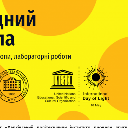
т «Харківський політехнічний інститут» проведе други