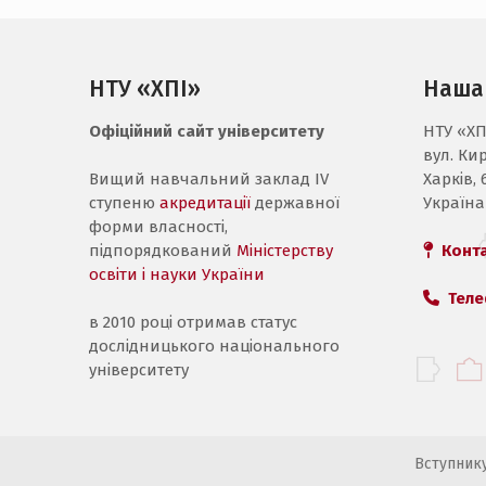
НТУ «ХПІ»
Наша
Офіційний сайт університету
НТУ «ХП
вул. Ки
Вищий навчальний заклад IV
Харків, 
ступеню
акредитації
державної
Україна
форми власності,
підпорядкований
Міністерству
Конт
освіти і науки України
Теле
в 2010 році отримав статус
дослідницького національного
університету
Вступник