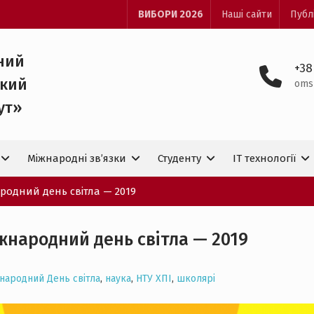
ВИБОРИ 2026
Наші сайти
Публ
ний
+38
ький
oms
ут»
Міжнародні зв’язки
Студенту
IT технологiї
родний день світла — 2019
жнародний день світла — 2019
народний День світла
,
наука
,
НТУ ХПІ
,
школярі