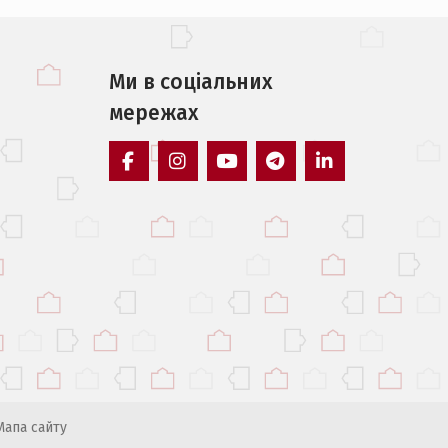
Ми в соцiальних
мережах
facebook
instagram
youtube
telegram
linkedin
Мапа сайту