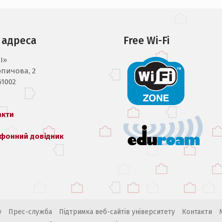
 адреса
Free Wi-Fi
I»
рпичова, 2
61002
акти
фонний довідник
у
Прес-служба
Підтримка веб-сайтів університету
Контакти