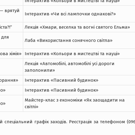
Інтерактив «Кольори в мистецтві та науці»
 — врятуй
Інтерактив «Чи всі лампочки однакові?»
ста?!”
Лекція «Хмари, веселка та вогні святого Ельма»
а для
Лаба «Використання сонячного світла»
ова хімія»
Інтерактив «Кольори в мистецтві та науці»
Лекція «Автомобілі, автомобілі усі дороги
заполонили»
горання»
Інтерактив «Пасивний будинок»
во»
Інтерактив «Пасивний будинок»
Майстер-клас з економіки «Як заощадити на
во»
світлі»
спеціальний графік заходів. Реєстрація за телефоном (096