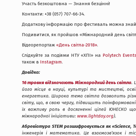
Участь безкоштовна — Знання безцінні!
Контакти: +38 (057) 707-66-34.
Додаткову інформацію про фестиваль можна зна
Подивитися, як пройшов «Міжнародний день світ
Відеорепортаж
«День світла-2018»
.
Слідкуйте за подіями НТУ «ХПІ» на
Polytech Event
також в
Instagram
.
Довідка:
16 травня відзначають Міжнародний день світла
.
його місце в науці, культурі та мистецтві, осв
енергетика. Широка тема світла дозволить різн
світу, що, в свою чергу, підвищить поінформован
їх важливу ​​роль в досягненні цілей ЮНЕСКО щ
міжнародної ініціативи:
www.lightday.org
).
Абревіатура STEM розшифровується як «Science, Te
інженерія і математика. Це взаємозв’язок і т