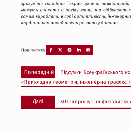
зрозуміти складний і вкрай цікавий навколишній 
можуть вникати в логіку явищ, що відбуваються
самим виробляти в собі допитливість, інженерний
кардинально новий рівень розвитку дитини.
Поділитись:
Навігація
Попередній
Попередній
Підсумки Всеукраїнського ко
записів
запис:
«Прикладна геометрія, інженерна графіка т
Наступний
Далі
ХПІ запрошує на фотовистав
запис: