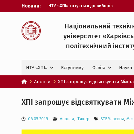
Перейти
Новини:
НТУ «ХПІ» готується до виборів
до
ректора
вмісту
Музичні таланти ХПІ запрошуються на
Всеукраїнський фестиваль «Червона
Національний техніч
рута – 2027»
університет «Харківс
ХПІ уклав угоду про партнерство з
ДержНДІ технологій кібербезпеки
політехнічний iнстит
Випускник ХПІ став
Головнокомандувачем Збройних Сил
України
НТУ «ХПІ»
Вступнику
Освіта
Наука
У Верховній Раді за участю ХПІ
обговорили перспективи українсько-
іспанського технологічного
Анонси
ХПІ запрошує відсвяткувати Міжна
партнерства
ХПІ запрошує відсвяткувати Мі
06.05.2019
Анонси
,
Тикер
STEM-освіта
,
Між