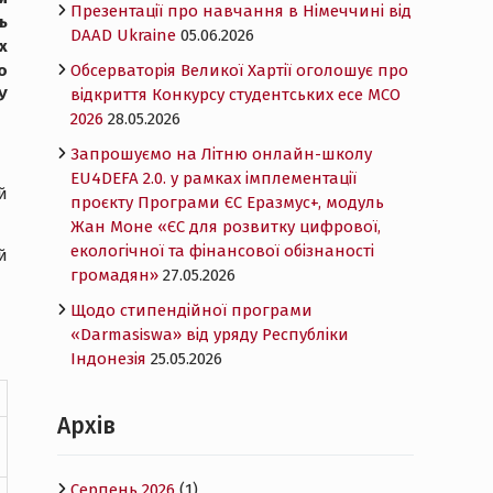
Презентації про навчання в Німеччині від
ь
DAAD Ukraine
05.06.2026
х
о
Обсерваторія Великої Хартії оголошує про
У
відкриття Конкурсу студентських есе MCO
2026
28.05.2026
Запрошуємо на Літню онлайн-школу
EU4DEFA 2.0. у рамках імплементації
й
проєкту Програми ЄС Еразмус+, модуль
Жан Моне «ЄС для розвитку цифрової,
екологічної та фінансової обізнаності
й
громадян»
27.05.2026
Щодо стипендійної програми
«Darmasiswa» від уряду Республіки
Індонезія
25.05.2026
Архів
Серпень 2026
(1)