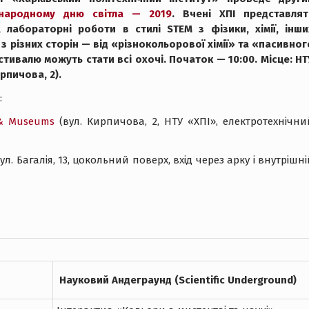
жнародному дню світла — 2019
. Вчені ХПІ представлят
ї, лабораторні роботи в стилі STEM з фізики, хімії, інши
з різних сторін — від «різнокольорової хімії» та «пасивног
стивалю можуть стати всі охочі. Початок — 10:00. Місце: НТ
рпичова, 2).
:
 & Museums
(вул. Кирпичова, 2, НТУ «ХПІ», електротехнічни
ул. Багалія, 13, цокольний поверх, вхід через арку і внутрішні
Науковий
Андеграунд
(Scientific Underground)