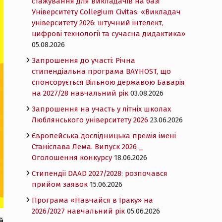
стажування для викладачів на базі
Університету Collegium Civitas: «Викладач
університету 2026: штучний інтелект,
цифрові технології та сучасна дидактика»
05.08.2026
Запрошення до участі: Річна
стипендіальна програма BAYHOST, що
спонсорується Вільною державою Баварія
на 2027/28 навчальний рік
03.08.2026
Запрошення на участь у літніх школах
Люблянського університету 2026
23.06.2026
Європейська дослідницька премія імені
Станіслава Лема. Випуск 2026 _
Оголошення конкурсу
18.06.2026
Cтипендії DAAD 2027/2028: розпочався
прийом заявок
15.06.2026
Програма «Навчайся в Іраку» на
2026/2027 навчальний рік
05.06.2026
й