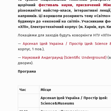
щорічний
фестиваль науки, присвячений Мі
різноманітні майстер-класи, інтерактивні лекці
напрямків. Ці воркшопи розкриють тему «Світло» 
будинку» до «економії на світлі». Учасниками фе
«ХПІ», Електротехнічний корпус (м. Харків, вул. Ки
Локаціями для заходів будуть коворкінги НТУ «ХПІ»
—
Арсенал Ідей Україна / Простір Ідей: Science
корпус, 1 пов.),
—
Науковий Андеграунд (Scientific Underground)
(в
дворик).
Програма
Час
Місце
Арсенал Ідей Україна / Простір Ідей:
Science
&
Museums