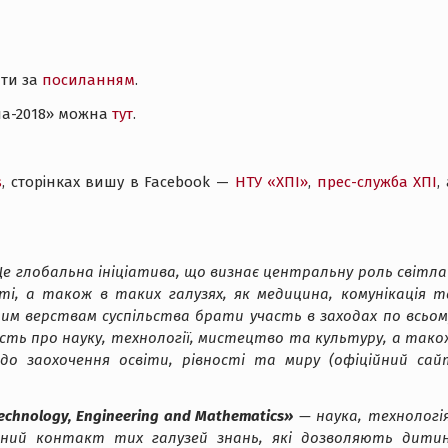
йти за
посиланням
.
ла-2018» можна
тут
.
s
, сторінках вишу в Facebook —
НТУ «ХПІ»
,
прес-служба ХПІ
,
 Це глобальна ініціатива, що визнає центральну роль світла 
іті, а також в таких галузях, як медицина, комунікація т
им верствам суспільства брати участь в заходах по всьом
ість про науку, технології, мистецтво та культуру, а тако
одо заохочення освіти, рівності та миру (офіційний сай
chnology, Engineering and Mathematics»
— наука, технологія
існий контакт тих галузей знань, які дозволяють дитин