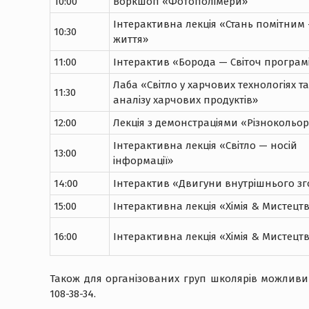
10:00
Воркшоп «Фотополімери»
Інтерактивна лекція «Стань помітним
10:30
життя»
11:00
Інтерактив «Борода — Світоч програмі
Лаба «Світло у харчових технологіях т
11:30
аналізу харчових продуктів»
12:00
Лекція з демонстраціями «Різнокольор
Інтерактивна лекція «Світло — носій
13:00
інформації»
14:00
Інтерактив «Двигуни внутрішнього з
15:00
Інтерактивна лекція «Хімія & Мистецт
16:00
Інтерактивна лекція «Хімія & Мистецт
Також для організованих груп школярів можливий 
108-38-34.