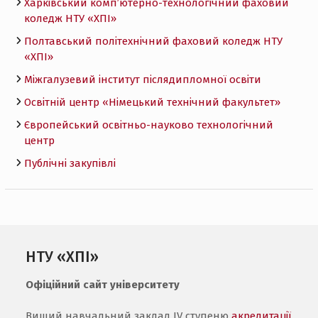
Харківський комп’ютерно-технологічний фаховий
коледж НТУ «ХПI»
Полтавський політехнічний фаховий коледж НТУ
«ХПI»
Міжгалузевий інститут післядипломної освіти
Освітній центр «Німецький технічний факультет»
Європейський освітньо-науково технологічний
центр
Публічні закупівлі
НТУ «ХПІ»
Офіційний сайт університету
Вищий навчальний заклад IV ступеню
акредитації