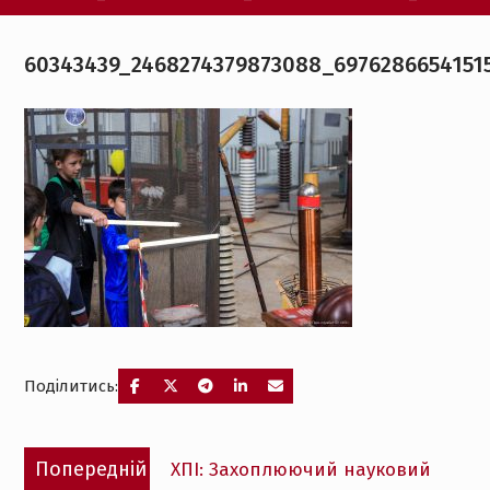
60343439_2468274379873088_6976286654151
Поділитись:
Навігація
Попередній
Попередній
ХПІ: Захоплюючий науковий
записів
запис: