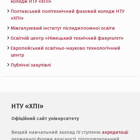
коледж НТУ «ХПI»
Полтавський політехнічний фаховий коледж НТУ
«ХПI»
Міжгалузевий інститут післядипломної освіти
Освітній центр «Німецький технічний факультет»
Європейський освітньо-науково технологічний
центр
Публічні закупівлі
НТУ «ХПІ»
Офіційний сайт університету
Вищий навчальний заклад IV ступеню
акредитації
державної форми власності, підпорядкований