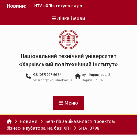
Перейти
Новини:
НТУ «ХПІ» готується до
до
виборів ректора
вмісту
Лінки і мови
Музичні таланти ХПІ
запрошуються на
Всеукраїнський
фестиваль «Червона
рута – 2027»
ХПІ уклав угоду про
Національний технічний університет
партнерство з ДержНДІ
«Харківський політехнічний iнститут»
технологій кібербезпеки
Випускник ХПІ став
+38 (057) 707-66-34
вул. Кирпичова, 2
Головнокомандувачем
omsroot@kpi.kharkov.ua
Харків, 61002
Збройних Сил України
У Верховній Раді за
участю ХПІ обговорили
перспективи українсько-
Меню
іспанського
технологічного
Новини
Бельгія зацікавилася проектом
партнерства
бізнес-інкубатора на базі ХПІ
SHA_3798