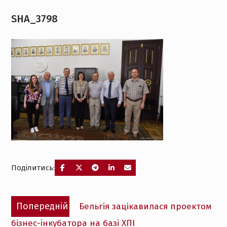
SHA_3798
Поділитись:
Навігація
Попередній
Попередній
Бельгія зацікавилася проектом
записів
запис:
бізнес-інкубатора на базі ХПІ