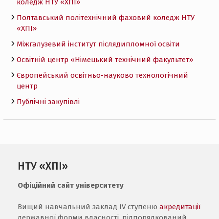
коледж НТУ «ХПI»
Полтавський політехнічний фаховий коледж НТУ
«ХПI»
Міжгалузевий інститут післядипломної освіти
Освітній центр «Німецький технічний факультет»
Європейський освітньо-науково технологічний
центр
Публічні закупівлі
НТУ «ХПІ»
Офіційний сайт університету
Вищий навчальний заклад IV ступеню
акредитації
державної форми власності, підпорядкований