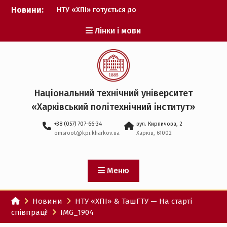
Перейти
Новини:
НТУ «ХПІ» готується до
до
виборів ректора
вмісту
Лінки і мови
Музичні таланти ХПІ
запрошуються на
Всеукраїнський
фестиваль «Червона
рута – 2027»
ХПІ уклав угоду про
Національний технічний університет
партнерство з ДержНДІ
«Харківський політехнічний iнститут»
технологій кібербезпеки
Випускник ХПІ став
+38 (057) 707-66-34
вул. Кирпичова, 2
Головнокомандувачем
omsroot@kpi.kharkov.ua
Харків, 61002
Збройних Сил України
У Верховній Раді за
участю ХПІ обговорили
перспективи українсько-
Меню
іспанського
технологічного
Новини
НТУ «ХПІ» & ТашГТУ — На старті
партнерства
співпраці!
IMG_1904