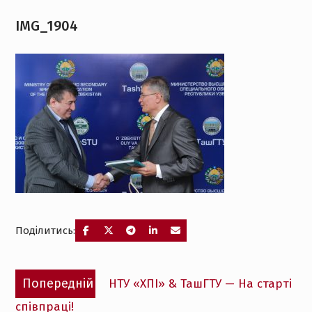
IMG_1904
Поділитись:
Навігація
Попередній
Попередній
НТУ «ХПІ» & ТашГТУ — На старті
записів
запис:
співпраці!