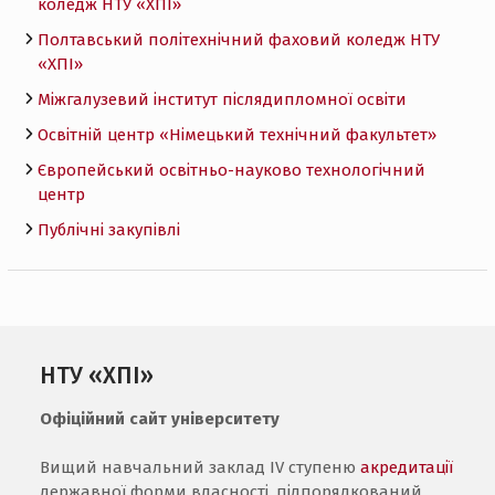
коледж НТУ «ХПI»
Полтавський політехнічний фаховий коледж НТУ
«ХПI»
Міжгалузевий інститут післядипломної освіти
Освітній центр «Німецький технічний факультет»
Європейський освітньо-науково технологічний
центр
Публічні закупівлі
НТУ «ХПІ»
Офіційний сайт університету
Вищий навчальний заклад IV ступеню
акредитації
державної форми власності, підпорядкований