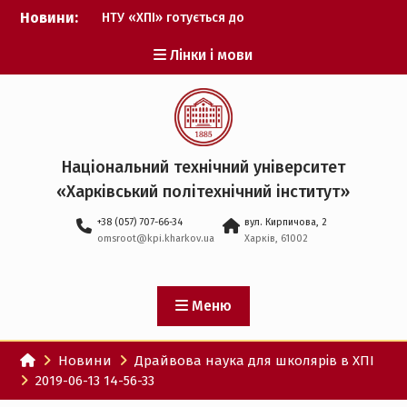
Перейти
Новини:
НТУ «ХПІ» готується до
до
виборів ректора
вмісту
Лінки і мови
Музичні таланти ХПІ
запрошуються на
Всеукраїнський
фестиваль «Червона
рута – 2027»
ХПІ уклав угоду про
Національний технічний університет
партнерство з ДержНДІ
«Харківський політехнічний iнститут»
технологій кібербезпеки
Випускник ХПІ став
+38 (057) 707-66-34
вул. Кирпичова, 2
Головнокомандувачем
omsroot@kpi.kharkov.ua
Харків, 61002
Збройних Сил України
У Верховній Раді за
участю ХПІ обговорили
перспективи українсько-
Меню
іспанського
технологічного
Новини
Драйвова наука для школярів в ХПІ
партнерства
2019-06-13 14-56-33