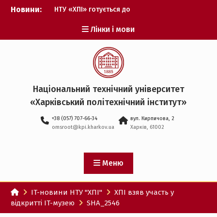
Перейти
Новини:
НТУ «ХПІ» готується до
до
виборів ректора
вмісту
Лінки і мови
Музичні таланти ХПІ
запрошуються на
Всеукраїнський
фестиваль «Червона
рута – 2027»
ХПІ уклав угоду про
Національний технічний університет
партнерство з ДержНДІ
«Харківський політехнічний iнститут»
технологій кібербезпеки
Випускник ХПІ став
+38 (057) 707-66-34
вул. Кирпичова, 2
Головнокомандувачем
omsroot@kpi.kharkov.ua
Харків, 61002
Збройних Сил України
У Верховній Раді за
участю ХПІ обговорили
перспективи українсько-
Меню
іспанського
технологічного
IT-новини НТУ "ХПІ"
ХПІ взяв участь у
партнерства
відкритті IT-музею
SHA_2546