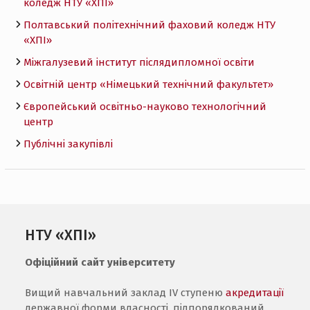
коледж НТУ «ХПI»
Полтавський політехнічний фаховий коледж НТУ
«ХПI»
Міжгалузевий інститут післядипломної освіти
Освітній центр «Німецький технічний факультет»
Європейський освітньо-науково технологічний
центр
Публічні закупівлі
НТУ «ХПІ»
Офіційний сайт університету
Вищий навчальний заклад IV ступеню
акредитації
державної форми власності, підпорядкований