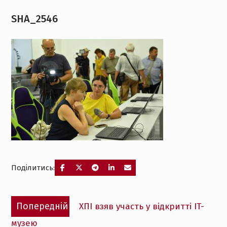
SHA_2546
Поділитись:
Навігація
Попередній
Попередній
ХПІ взяв участь у відкритті IT-
записів
запис:
музею