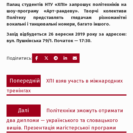
Палац студентів НТУ «ХПІ» запрошує політехніків на
шоу-програму «Арт-рандеву». Творчі колективи
Політеху представлять глядачам різноманітні
вокальні і танцювальні номери, багато іншого.
Захід відбудеться 26 вересня 2019 року за адресою:
вул. Пушкінська 79/1. Початок — 17:30.
Поділитись:
Навігація
Попередній
Попередній
ХПІ взяв участь в міжнародних
записів
запис:
тренінгах
Наступний
Далі
Політехніки зможуть отримати
запис:
два дипломи — українського та словацького
вишів. Презентація магістерської програми