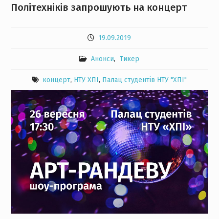
Політехніків запрошують на концерт
19.09.2019
Анонси
,
Тикер
концерт
,
НТУ ХПІ
,
Палац студентів НТУ "ХПІ"