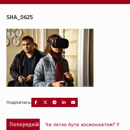
SHA_0625
Поділитись:
Навігація
Попередній
Попередній
Чи легко бути космонавтом? У
записів
запис: