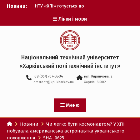
Перейти
Новини:
НТУ «ХПІ» готується до
до
виборів ректора
вмісту
Лінки і мови
Музичні таланти ХПІ
запрошуються на
Всеукраїнський
фестиваль «Червона
рута – 2027»
ХПІ уклав угоду про
Національний технічний університет
партнерство з ДержНДІ
«Харківський політехнічний iнститут»
технологій кібербезпеки
Випускник ХПІ став
+38 (057) 707-66-34
вул. Кирпичова, 2
Головнокомандувачем
omsroot@kpi.kharkov.ua
Харків, 61002
Збройних Сил України
У Верховній Раді за
участю ХПІ обговорили
перспективи українсько-
Меню
іспанського
технологічного
Новини
Чи легко бути космонавтом? У ХПІ
партнерства
побувала американська астронавтка українського
походження
SHA_0625