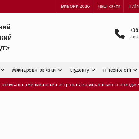
ВИБОРИ 2026
Наші сайти
Публ
ний
+38
ький
oms
ут»
Міжнародні зв’язки
Студенту
IT технологiї
ПІ побувала американська астронавтка українського походж