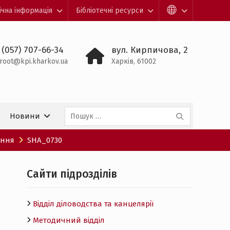
ічна інформація
Бібліотечні ресурси
 (057) 707-66-34
вул. Кирпичова, 2
root@kpi.kharkov.ua
Харків, 61002
Пошук:
Новини
ення
SHA_0730
Cайти підрозділів
Відділ діловодства та канцелярії
Методичний відділ