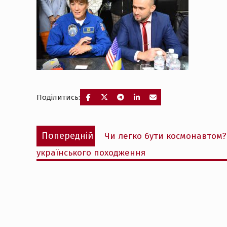
Поділитись:
Навігація
Попередній
Попередній
Чи легко бути космонавтом?
записів
запис:
українського походження