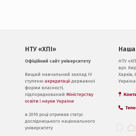
НТУ «ХПІ»
Наша
Офіційний сайт університету
НТУ «ХП
вул. Ки
Вищий навчальний заклад IV
Харків, 
ступеню
акредитації
державної
Україна
форми власності,
підпорядкований
Міністерству
Конт
освіти і науки України
Теле
в 2010 році отримав статус
дослідницького національного
університету