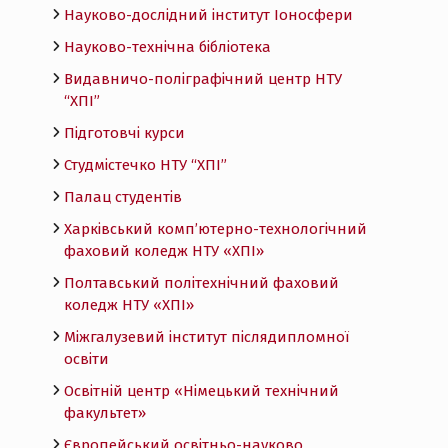
Науково-дослідний інститут Іоносфери
Науково-технічна бібліотека
Видавничо-поліграфічний центр НТУ
“ХПІ”
Підготовчі курси
Студмістечко НТУ “ХПІ”
Палац студентів
Харківський комп’ютерно-технологічний
фаховий коледж НТУ «ХПI»
Полтавський політехнічний фаховий
коледж НТУ «ХПI»
Міжгалузевий інститут післядипломної
освіти
Освітній центр «Німецький технічний
факультет»
Європейський освітньо-науково