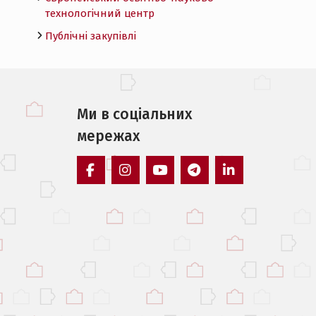
технологічний центр
Публічні закупівлі
Ми в соцiальних
мережах
facebook
instagram
youtube
telegram
linkedin