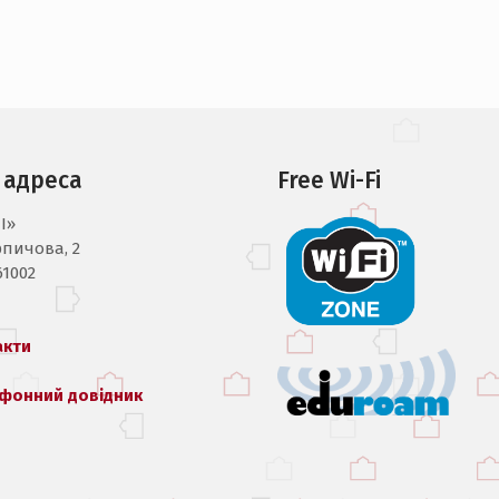
 адреса
Free Wi-Fi
I»
рпичова, 2
61002
акти
фонний довідник