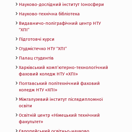
Науково-дослідний інститут Іоносфери
Науково-технічна бібліотека
Видавничо-поліграфічний центр НТУ
“ХПІ”
Підготовчі курси
Студмістечко НТУ “ХПІ”
Палац студентів
Харківський комп’ютерно-технологічний
фаховий коледж НТУ «ХПI»
Полтавський політехнічний фаховий
коледж НТУ «ХПI»
Міжгалузевий інститут післядипломної
освіти
Освітній центр «Німецький технічний
факультет»
Європейський освітньо-науково