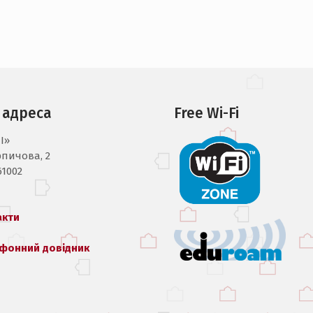
 адреса
Free Wi-Fi
I»
рпичова, 2
61002
акти
фонний довідник