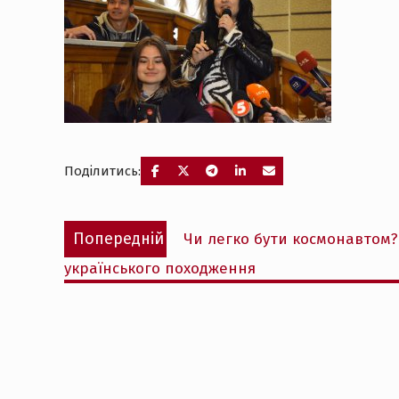
Поділитись:
Навігація
Попередній
Попередній
Чи легко бути космонавтом?
записів
запис:
українського походження