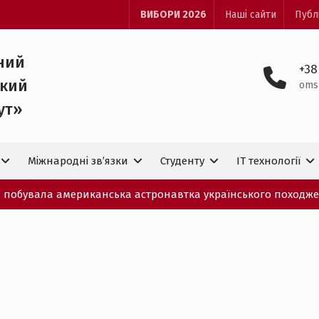
ВИБОРИ 2026
Наші сайти
Публ
ний
+38
ький
oms
ут»
Міжнародні зв’язки
Студенту
IT технологiї
ПІ побувала американська астронавтка українського походж