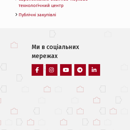
технологічний центр
Публічні закупівлі
Ми в соцiальних
мережах
facebook
instagram
youtube
telegram
linkedin