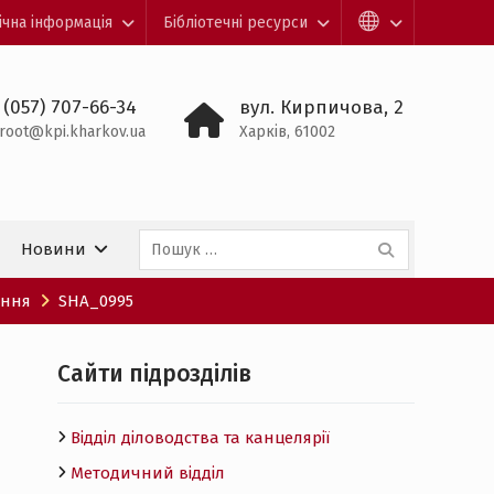
ічна інформація
Бібліотечні ресурси
 (057) 707-66-34
вул. Кирпичова, 2
root@kpi.kharkov.ua
Харків, 61002
Пошук:
Новини
ення
SHA_0995
Cайти підрозділів
Відділ діловодства та канцелярії
Методичний відділ