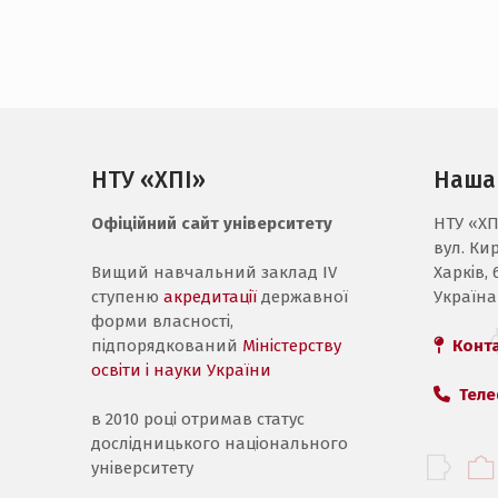
НТУ «ХПІ»
Наша
Офіційний сайт університету
НТУ «ХП
вул. Ки
Вищий навчальний заклад IV
Харків, 
ступеню
акредитації
державної
Україна
форми власності,
підпорядкований
Міністерству
Конт
освіти і науки України
Теле
в 2010 році отримав статус
дослідницького національного
університету