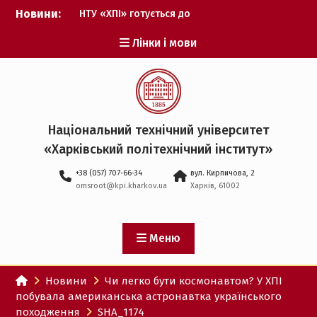
Перейти
Новини:
НТУ «ХПІ» готується до
до
виборів ректора
вмісту
Лінки і мови
Музичні таланти ХПІ
запрошуються на
Всеукраїнський
фестиваль «Червона
рута – 2027»
ХПІ уклав угоду про
Національний технічний університет
партнерство з ДержНДІ
«Харківський політехнічний iнститут»
технологій кібербезпеки
Випускник ХПІ став
+38 (057) 707-66-34
вул. Кирпичова, 2
Головнокомандувачем
omsroot@kpi.kharkov.ua
Харків, 61002
Збройних Сил України
У Верховній Раді за
участю ХПІ обговорили
перспективи українсько-
Меню
іспанського
технологічного
Новини
Чи легко бути космонавтом? У ХПІ
партнерства
побувала американська астронавтка українського
походження
SHA_1174