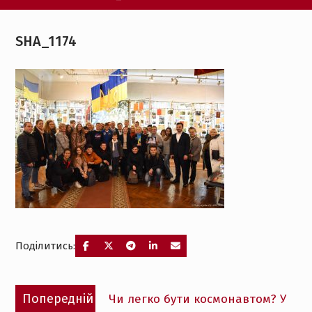
SHA_1174
Поділитись:
Навігація
Попередній
Попередній
Чи легко бути космонавтом? У
записів
запис: